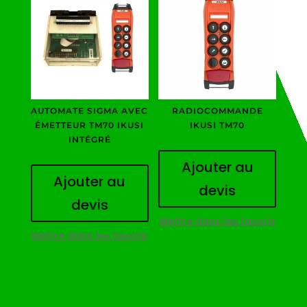
AUTOMATE SIGMA AVEC
RADIOCOMMANDE
ÉMETTEUR TM70 IKUSI
IKUSI TM70
INTÉGRÉ
Ajouter au
Ajouter au
devis
devis
Mettre dans les favoris
Mettre dans les favoris