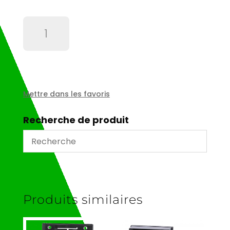
quantité
de
Insert
male
10
plots
-
Mettre dans les favoris
CNEM10T
Recherche de produit
Produits similaires