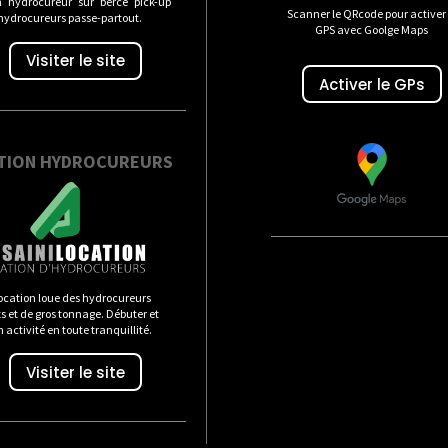
n hydrocureur sur berce pick-up
Scanner le QRcode pour activer 
 hydrocureurs passe-partout.
GPS avec Goolge Maps
Visiter le site
Activer le GPs
TION HYDROCUREURS
ocation loue des hydrocureurs
 et de gros tonnage. Débuter et
n activité en toute tranquillité.
Visiter le site