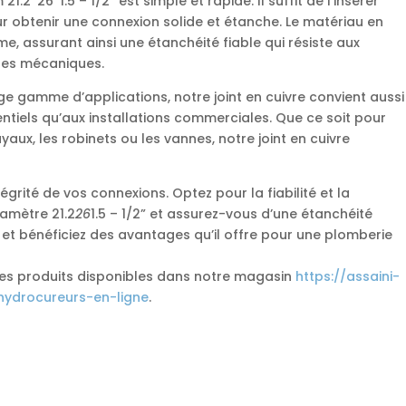
21.2*26*1.5 – 1/2” est simple et rapide. Il suffit de l’insérer
ur obtenir une connexion solide et étanche. Le matériau en
, assurant ainsi une étanchéité fiable qui résiste aux
ntes mécaniques.
ge gamme d’applications, notre joint en cuivre convient aussi
ntiels qu’aux installations commerciales. Que ce soit pour
yaux, les robinets ou les vannes, notre joint en cuivre
grité de vos connexions. Optez pour la fiabilité et la
iamètre 21.2
26
1.5 – 1/2” et assurez-vous d’une étanchéité
t bénéficiez des avantages qu’il offre pour une plomberie
les produits disponibles dans notre magasin
https://assaini-
hydrocureurs-en-ligne
.