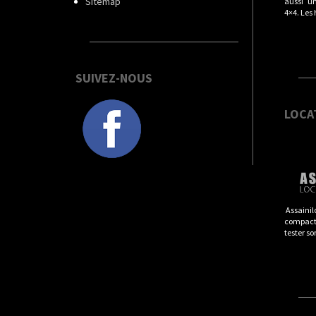
Sitemap
aussi u
4×4. Les
SUIVEZ-NOUS
LOCA
Assainil
compacts
tester so