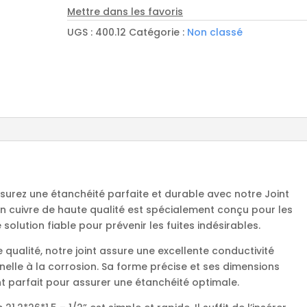
diam
Mettre dans les favoris
21.2*26*1.5
UGS :
400.12
Catégorie :
Non classé
-
1/2''
Assurez une étanchéité parfaite et durable avec notre Joint
t en cuivre de haute qualité est spécialement conçu pour les
solution fiable pour prévenir les fuites indésirables.
 qualité, notre joint assure une excellente conductivité
elle à la corrosion. Sa forme précise et ses dimensions
t parfait pour assurer une étanchéité optimale.