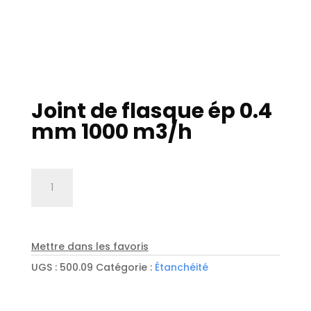
Joint de flasque ép 0.4
mm 1000 m3/h
quantité
de
Joint
de
flasque
Mettre dans les favoris
ép
UGS :
500.09
Catégorie :
Étanchéité
0.4
mm
1000