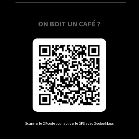
ON BOIT UN CAFÉ ?
Scanner le QRcode pour activer le GPS avec Goolge Maps