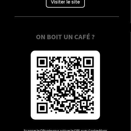
Visiter le site
ON BOIT UN CAFÉ ?
Scanner le QRcode pour activer le GPS avec Goolge Maps