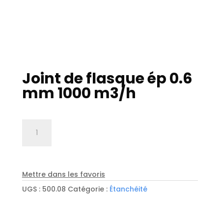
Joint de flasque ép 0.6
mm 1000 m3/h
quantité
de
Joint
de
flasque
Mettre dans les favoris
ép
UGS :
500.08
Catégorie :
Étanchéité
0.6
mm
1000