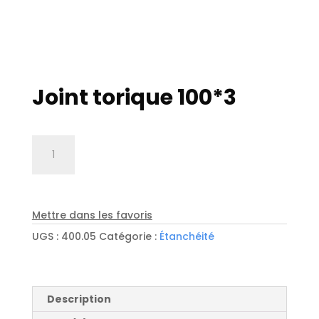
Joint torique 100*3
quantité
de
Joint
torique
100*3
Mettre dans les favoris
UGS :
400.05
Catégorie :
Étanchéité
Description