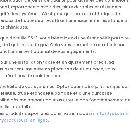
 fabrication de joints de qualité pour assurer des connexions
s l’importance d’avoir des joints durables et résistants
tégrité des systèmes. C’est pourquoi notre joint torique de
tériaux de haute qualité, offrant une excellente résistance à
its chimiques.
ique de taille 95*3, vous bénéficiez d’une étanchéité parfaite,
r, de liquides ou de gaz. Cela vous permet de maintenir une
 fonctionnement optimal de vos équipements.
pour une installation facile et un ajustement précis. Sa
ous assurent une mise en place rapide et efficace, vous
s opérations de maintenance.
nchéité de vos systèmes. Optez pour notre joint torique de
périeure, d’une étanchéité parfaite et d’une durabilité
fiabilité dès maintenant pour assurer le bon fonctionnement de
 liés aux fuites.
les produits disponibles dans notre magasin
https://assaini-
hydrocureurs-en-ligne
.