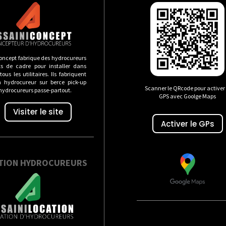
oncept fabrique des hydrocureurs
s de cadre pour installer dans
ous les utilitaires. Ils fabriquent
n hydrocureur sur berce pick-up
Scanner le QRcode pour activer 
 hydrocureurs passe-partout.
GPS avec Goolge Maps
Visiter le site
Activer le GPs
TION HYDROCUREURS