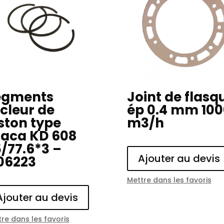
egments
Joint de flasq
cleur de
ép 0.4 mm 100
ston type
m3/h
raca KD 608
/77.6*3 –
Ajouter au devis
06223
Mettre dans les favoris
Ajouter au devis
re dans les favoris