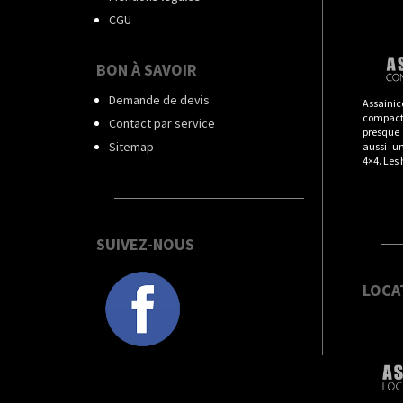
CGU
BON À SAVOIR
Demande de devis
Assainic
compact
Contact par service
presque t
Sitemap
aussi u
4×4. Les
SUIVEZ-NOUS
LOCA