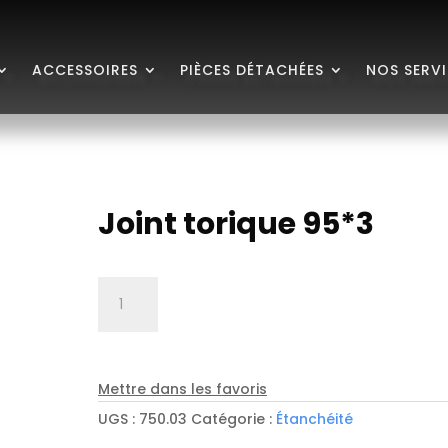
ACCESSOIRES
PIÈCES DÉTACHÉES
NOS SERV
Joint torique 95*3
quantité
de
Joint
torique
95*3
Mettre dans les favoris
UGS :
750.03
Catégorie :
Étanchéité