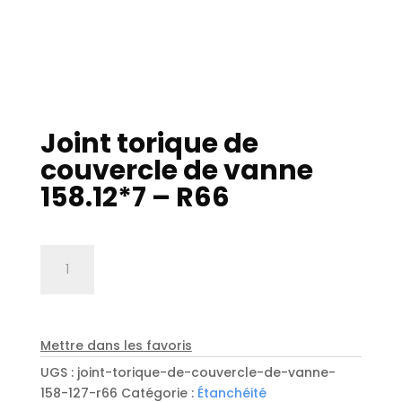
Joint torique de
couvercle de vanne
158.12*7 – R66
quantité
de
Joint
torique
de
Mettre dans les favoris
couvercle
UGS :
joint-torique-de-couvercle-de-vanne-
de
158-127-r66
Catégorie :
Étanchéité
vanne