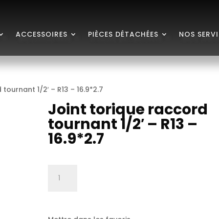
ACCESSOIRES
PIÈCES DÉTACHÉES
NOS SERV
 tournant 1/2′ – R13 – 16.9*2.7
Joint torique raccord
tournant 1/2′ – R13 –
16.9*2.7
quantité
de
Joint
torique
raccord