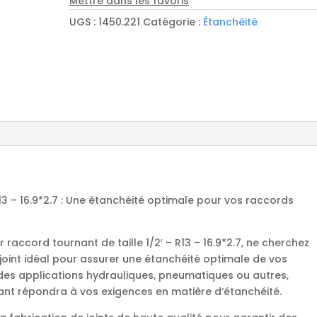
Mettre dans les favoris
tournant
UGS :
1450.221
Catégorie :
Étanchéité
1/2'
-
R13
-
16.9*2.7
R13 – 16.9*2.7 : Une étanchéité optimale pour vos raccords
 raccord tournant de taille 1/2′ – R13 – 16.9*2.7, ne cherchez
joint idéal pour assurer une étanchéité optimale de vos
des applications hydrauliques, pneumatiques ou autres,
nant répondra à vos exigences en matière d’étanchéité.