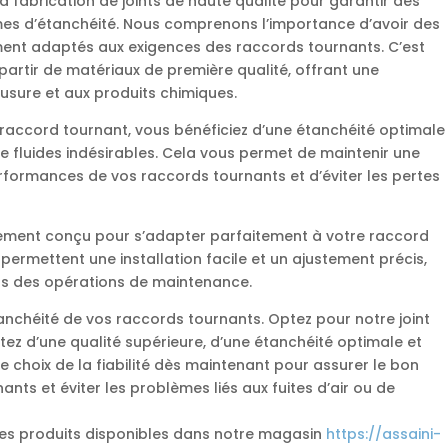
la fabrication de joints de haute qualité pour garantir des
es d’étanchéité. Nous comprenons l’importance d’avoir des
tement adaptés aux exigences des raccords tournants. C’est
partir de matériaux de première qualité, offrant une
l’usure et aux produits chimiques.
r raccord tournant, vous bénéficiez d’une étanchéité optimale
u de fluides indésirables. Cela vous permet de maintenir une
erformances de vos raccords tournants et d’éviter les pertes
ialement conçu pour s’adapter parfaitement à votre raccord
é permettent une installation facile et un ajustement précis,
ors des opérations de maintenance.
nchéité de vos raccords tournants. Optez pour notre joint
tez d’une qualité supérieure, d’une étanchéité optimale et
 le choix de la fiabilité dès maintenant pour assurer le bon
ts et éviter les problèmes liés aux fuites d’air ou de
les produits disponibles dans notre magasin
https://assaini-