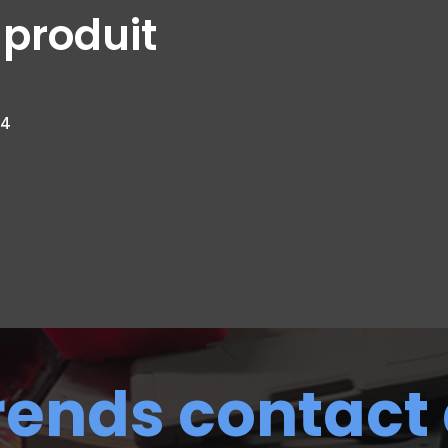
 produit
24
rends contact