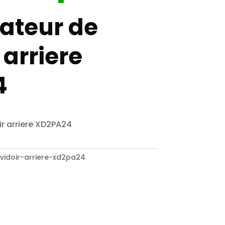
ateur de
 arriere
4
r arriere XD2PA24
idoir-arriere-xd2pa24