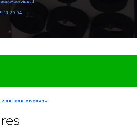
eces-services.fr
21 13 70 04
 ARRIERE XD2PA24
res