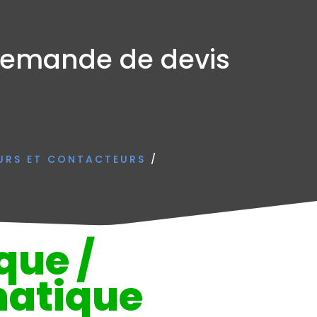
emande de devis
URS ET CONTACTEURS
/
que /
atique