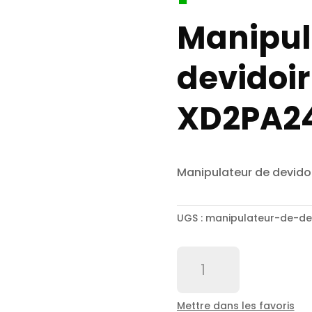
Manipul
devidoir
XD2PA2
Manipulateur de devidoi
UGS :
manipulateur-de-dev
quantité
de
Manipulateur
de
Mettre dans les favoris