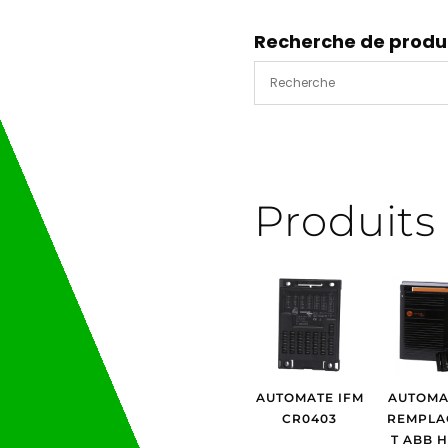
devidoir
arriere
Recherche de produ
XD2PA24
Produits 
AUTOMATE IFM
AUTOMA
CR0403
REMPLA
T ABB 