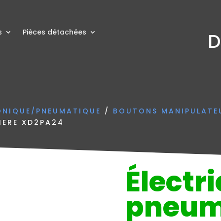
s
Pièces détachées
D
ONIQUE/PNEUMATIQUE
/
BOUTONS MANIPULATE
IERE XD2PA24
Électri
pneum