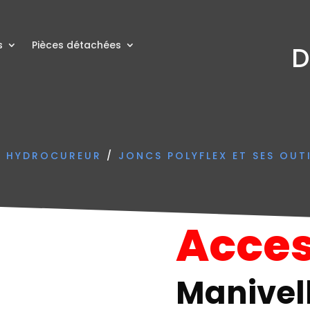
s
Pièces détachées
D
N HYDROCUREUR
/
JONCS POLYFLEX ET SES OUT
Acces
Manivel