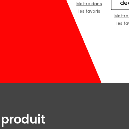
de
Mettre dans
les favoris
Mettre
les fa
 produit