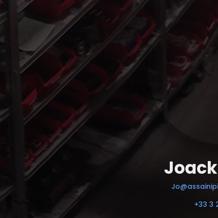
Joack
Jo@assainipi
+33 3 