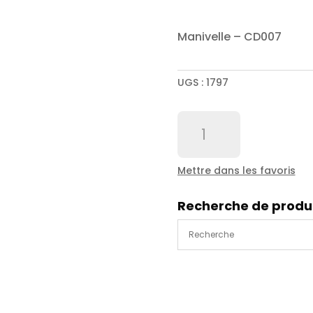
Manivelle – CD007
UGS :
1797
quantité
de
Manivelle
-
Mettre dans les favoris
CD007
Recherche de produ