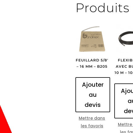
Produits 
FEUILLARD 5/8′
FLEXIB
– 16 MM – B205
AVEC B
10 M – 1
Ajouter
Ajo
au
a
devis
de
Mettre dans
Mettre
les favoris
les fa