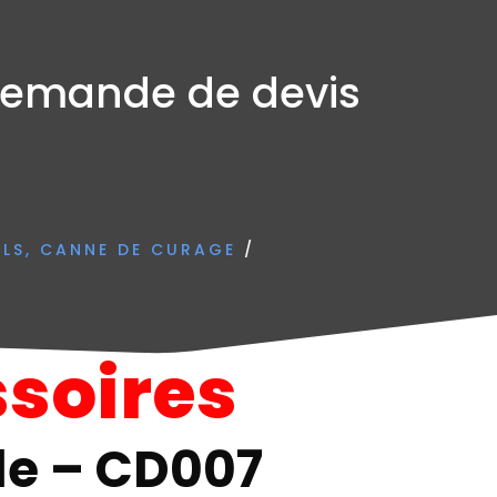
emande de devis
ILS, CANNE DE CURAGE
/
soires
le – CD007