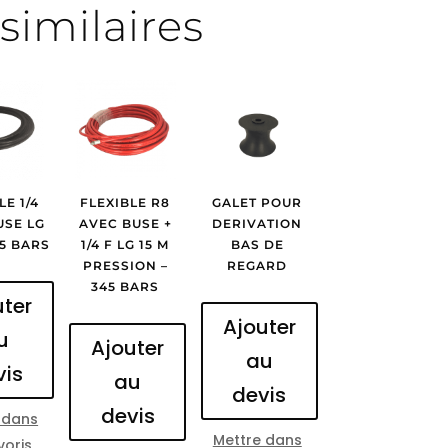
similaires
LE 1/4
FLEXIBLE R8
GALET POUR
USE LG
AVEC BUSE +
DERIVATION
05 BARS
1/4 F LG 15 M
BAS DE
PRESSION –
REGARD
345 BARS
uter
Ajouter
u
Ajouter
au
vis
au
devis
devis
 dans
Mettre dans
voris