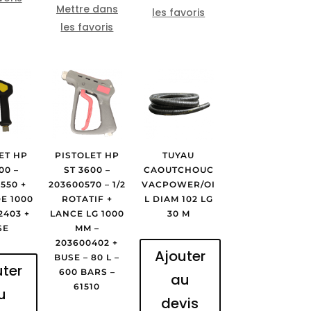
Mettre dans
les favoris
les favoris
ET HP
PISTOLET HP
TUYAU
00 –
ST 3600 –
CAOUTCHOUC
550 +
203600570 – 1/2
VACPOWER/OI
E 1000
ROTATIF +
L DIAM 102 LG
LANCE LG 1000
30 M
SE
MM –
203600402 +
Ajouter
BUSE – 80 L –
uter
600 BARS –
au
61510
u
devis