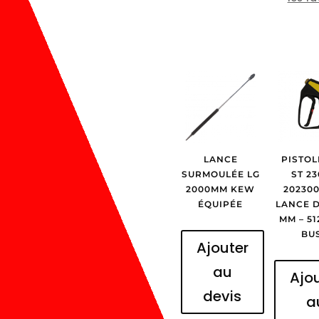
LANCE
PISTOL
SURMOULÉE LG
ST 23
2000MM KEW
202300
ÉQUIPÉE
LANCE D
MM – 512403 +
BU
Ajouter
au
Ajo
devis
a