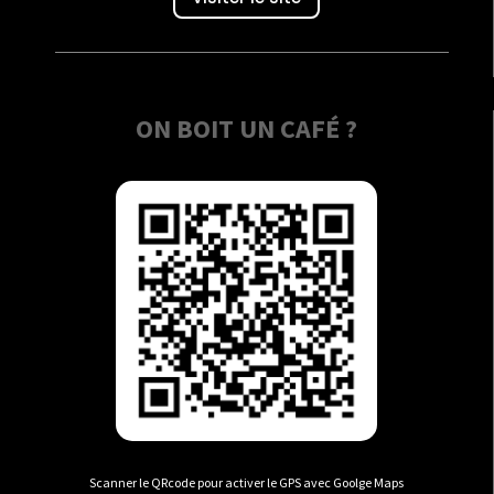
ON BOIT UN CAFÉ ?
Scanner le QRcode pour activer le GPS avec Goolge Maps