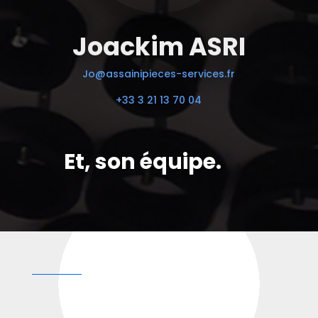
Joackim ASRI
Jo@assainipieces-services.fr
+33 3 21 13 70 04
Et, son équipe.