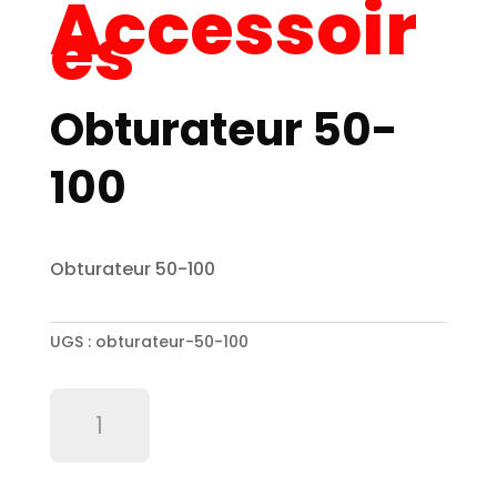
Accessoir
es
Obturateur 50-
100
Obturateur 50-100
UGS :
obturateur-50-100
quantité
de
Obturateur
50-