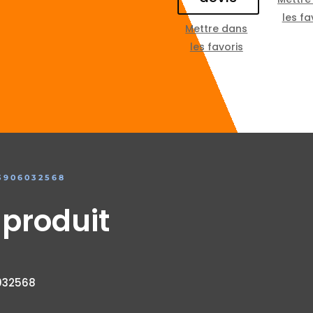
les fa
Mettre dans
les favoris
3906032568
 produit
032568