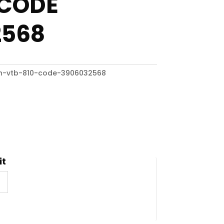
 CODE
2568
n-vtb-810-code-3906032568
it