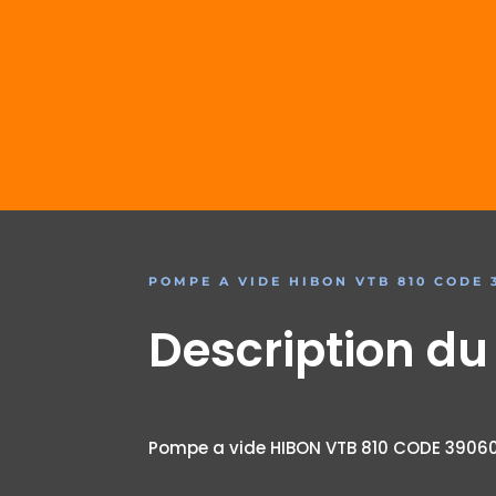
POMPE A VIDE HIBON VTB 810 CODE 
Description du
Pompe a vide HIBON VTB 810 CODE 3906