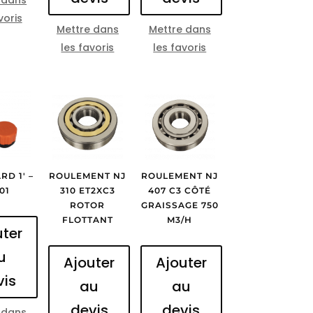
voris
Mettre dans
Mettre dans
les favoris
les favoris
RD 1′ –
ROULEMENT NJ
ROULEMENT NJ
01
310 ET2XC3
407 C3 CÔTÉ
ROTOR
GRAISSAGE 750
FLOTTANT
M3/H
uter
u
Ajouter
Ajouter
vis
au
au
devis
devis
 dans