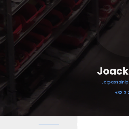
Joack
Jo@assainipi
+33 3 