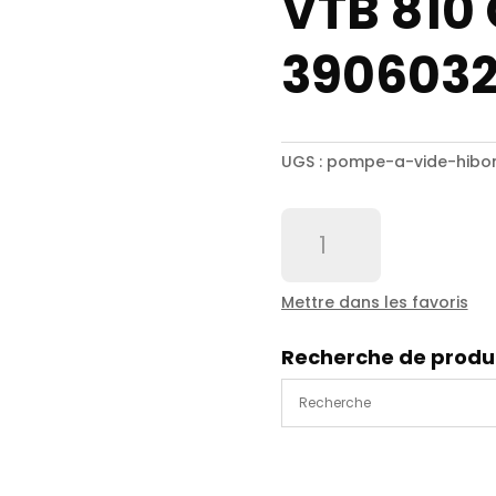
VTB 810
390603
UGS :
pompe-a-vide-hibo
quantité
de
Pompe
a
Mettre dans les favoris
vide
HIBON
Recherche de produ
VTB
810
CODE
3906032568