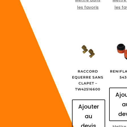
les favoris
les fa
RACCORD
RENIFLA
EQUERRE SANS
543
CLAPET –
TW42516600
Ajo
a
Ajouter
de
au
devis
Mettre