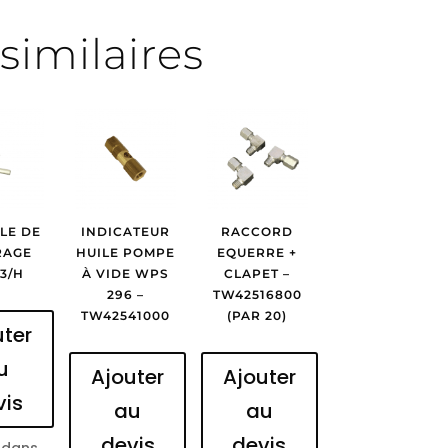
similaires
LE DE
INDICATEUR
RACCORD
RAGE
HUILE POMPE
EQUERRE +
3/H
À VIDE WPS
CLAPET –
296 –
TW42516800
TW42541000
(PAR 20)
uter
u
Ajouter
Ajouter
vis
au
au
devis
devis
 dans