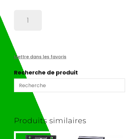
quantité
de
Raccord
T
egal
diam
6
Mettre dans les favoris
-
552306
Recherche de produit
Produits similaires