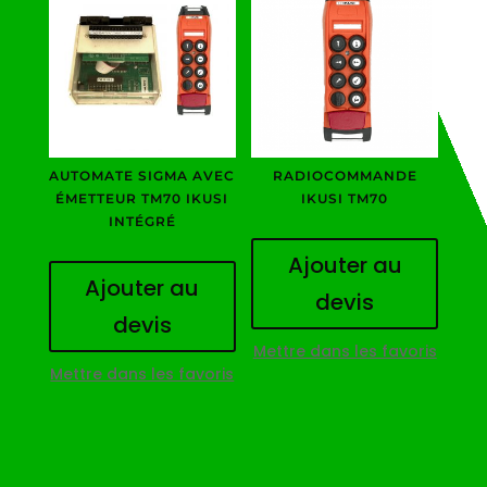
AUTOMATE SIGMA AVEC
RADIOCOMMANDE
ÉMETTEUR TM70 IKUSI
IKUSI TM70
INTÉGRÉ
Ajouter au
Ajouter au
devis
devis
Mettre dans les favoris
Mettre dans les favoris