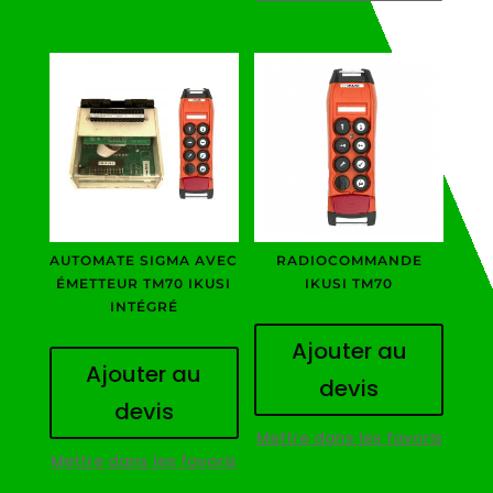
AUTOMATE SIGMA AVEC
RADIOCOMMANDE
ÉMETTEUR TM70 IKUSI
IKUSI TM70
INTÉGRÉ
Ajouter au
Ajouter au
devis
devis
Mettre dans les favoris
Mettre dans les favoris