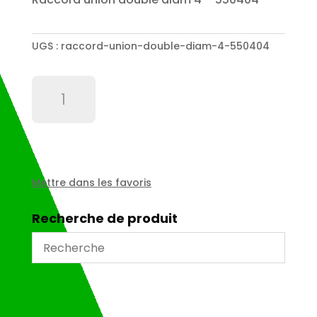
UGS :
raccord-union-double-diam-4-550404
quantité
de
Raccord
union
double
diam
4
Mettre dans les favoris
-
550404
Recherche de produit