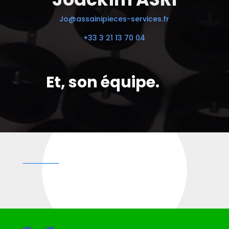
Jo@assainipieces-services.fr
+33 3 21 13 70 04
Et, son équipe.