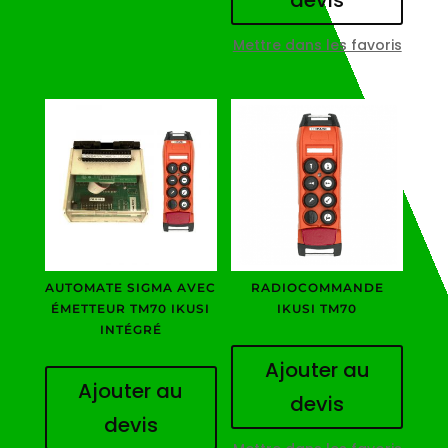
Mettre dans les favoris
AUTOMATE SIGMA AVEC
RADIOCOMMANDE
ÉMETTEUR TM70 IKUSI
IKUSI TM70
INTÉGRÉ
Ajouter au
Ajouter au
devis
devis