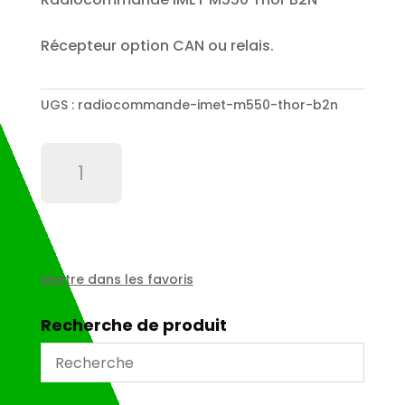
Récepteur option CAN ou relais.
UGS :
radiocommande-imet-m550-thor-b2n
quantité
de
Radiocommande
IMET
M550
Thor
B2N
Mettre dans les favoris
Recherche de produit