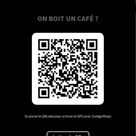
ON BOIT UN CAFÉ ?
Scanner le QRcode pour activer le GPS avec Goolge Maps