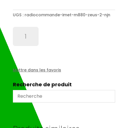
UGS :
radiocommande-imet-m880-zeus-2-njn
quantité
de
Radiocommande
IMET
M880
Zeus
2
Mettre dans les favoris
NJN
Recherche de produit