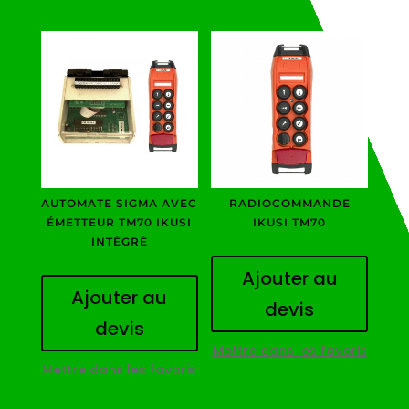
AUTOMATE SIGMA AVEC
RADIOCOMMANDE
ÉMETTEUR TM70 IKUSI
IKUSI TM70
INTÉGRÉ
Ajouter au
Ajouter au
devis
devis
Mettre dans les favoris
Mettre dans les favoris