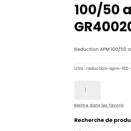
100/50 a
GR4002
Reduction APM 100/50 
UGS :
reduction-apm-100-
quantité
de
Reduction
APM
Mettre dans les favoris
100/50
alu
Recherche de produ
-
GR400200AL