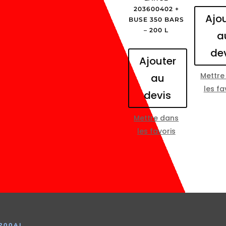
203600402 +
Ajo
BUSE 350 BARS
– 200 L
a
de
Ajouter
Mettre
au
les fa
devis
Mettre dans
les favoris
200AL