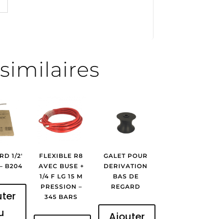
similaires
RD 1/2′
FLEXIBLE R8
GALET POUR
 – B204
AVEC BUSE +
DERIVATION
1/4 F LG 15 M
BAS DE
PRESSION –
REGARD
uter
345 BARS
u
Ajouter