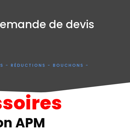
emande de devis
ES - RÉDUCTIONS - BOUCHONS -
soires
on APM