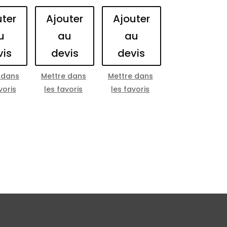
uter
Ajouter
Ajouter
u
au
au
vis
devis
devis
 dans
Mettre dans
Mettre dans
voris
les favoris
les favoris