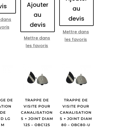
Ajouter
vis
au
au
devis
 dans
devis
voris
Mettre dans
Mettre dans
les favoris
les favoris
GE DE
TRAPPE DE
TRAPPE DE
ATION
VISITE POUR
VISITE POUR
 DE
CANALISATION
CANALISATION
D LG
S + JOINT DIAM
S + JOINT DIAM
0 M
125 – OBC125
80 – OBC80-U