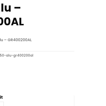
lu –
00AL
alu – GR400200AL
50-alu-gr400200al
it