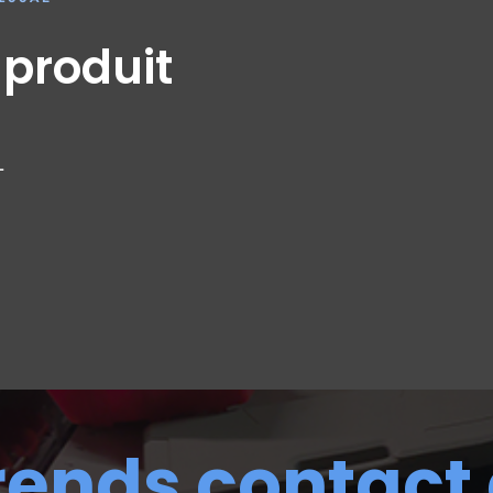
 produit
L
rends contact