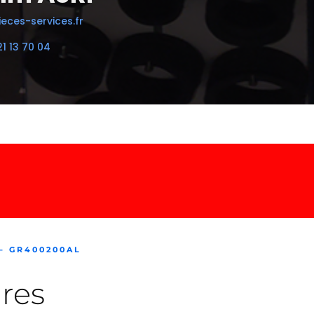
eces-services.fr
21 13 70 04
– GR400200AL
res