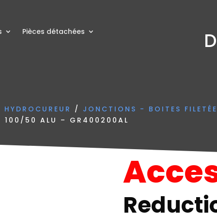
s
Pièces détachées
D
N HYDROCUREUR
/
JONCTIONS - BOITES FILETÉ
 100/50 ALU – GR400200AL
Acces
Reducti