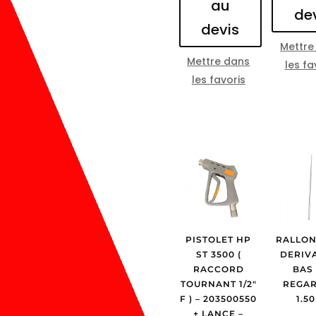
au
de
devis
Mettre
Mettre dans
les fa
les favoris
PISTOLET HP
RALLON
ST 3500 (
DERIV
RACCORD
BAS
TOURNANT 1/2″
REGAR
F ) – 203500550
1.5
+ LANCE –