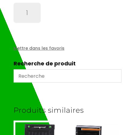
quantité
de
Relais
finder
12v
-
16a
Mettre dans les favoris
Recherche de produit
Produits similaires