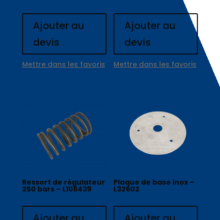
Ajouter au
Ajouter au
devis
devis
Mettre dans les favoris
Mettre dans les favoris
Ressort de régulateur
Plaque de base inox –
250 bars – L105439
L32602
Ajouter au
Ajouter au