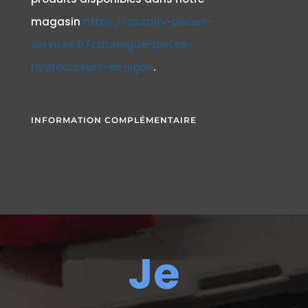
magasin
https://assaini-pieces-
services.fr/catalogue-pieces-
hydrocureurs-en-ligne
.
INFORMATION COMPLÉMENTAIRE
Je