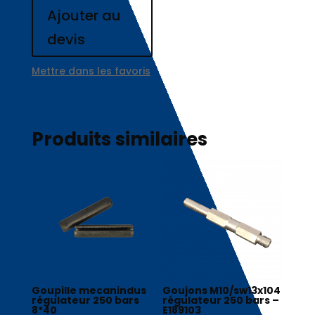
Ajouter au
devis
Mettre dans les favoris
Produits similaires
Goupille mecanindus
Goujons M10/sw13x104
régulateur 250 bars
régulateur 250 bars –
8*40
E189103