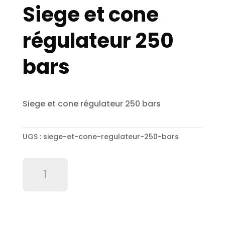
Siege et cone
régulateur 250
bars
Siege et cone régulateur 250 bars
UGS :
siege-et-cone-regulateur-250-bars
quantité
de
Siege
et
cone
régulateur