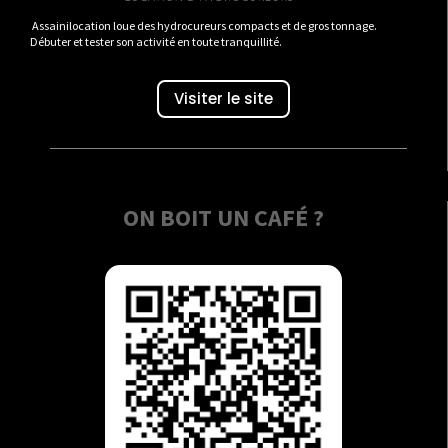
Assainilocation loue des hydrocureurs compacts et de gros tonnage.
Débuter et tester son activité en toute tranquillité.
Visiter le site
ON BOIT UN CAFÉ ?