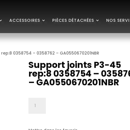
ACCESSOIRES
PIÈCES DÉTACHÉES
NOS SERV
45 rep:8 0358754 – 0358762 – GA0550670201NBR
Support joints P3-45
rep:8 0358754 – 03587
– GA0550670201NBR
quantité
de
Support
joints
P3-