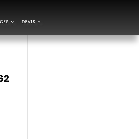
ICES
DEVIS
62