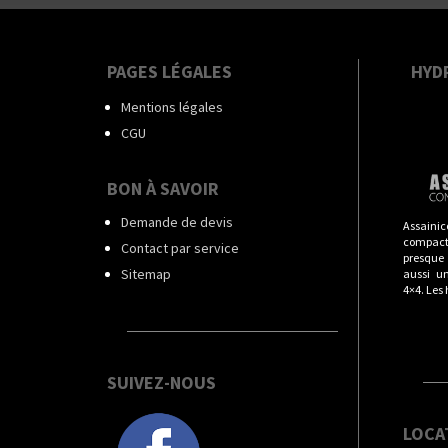
PAGES LÉGALES
HYD
Mentions légales
CGU
BON À SAVOIR
Demande de devis
Assainic
compact
Contact par service
presque t
Sitemap
aussi u
4×4. Les
SUIVEZ-NOUS
LOCA