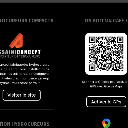
ROCUREURS COMPACTS
ON BOIT UN CAFÉ ?
oncept fabrique des hydrocureurs
s de cadre pour installer dans
ous les utilitaires. Ils fabriquent
n hydrocureur sur berce pick-up
Scanner le QRcode pour activer 
 hydrocureurs passe-partout.
GPS avec Goolge Maps
Visiter le site
Activer le GPs
TION HYDROCUREURS