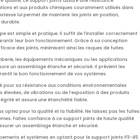
e qualité, ce support joints assure une résistance
rations et aux produits chimiques couramment utilisés dans
stesse lui permet de maintenir les joints en position,
 durable.
pe est simple et pratique. Il suffit de l’installer correctement
garantir leur bon fonctionnement. Grâce à sa conception
fficace des joints, minimisant ainsi les risques de fuites.
mberie, les équipements mécaniques ou les applications
ssure un assemblage étanche et sécurisé. Il prévient les
t garantit le bon fonctionnement de vos systèmes.
té pour sa résistance aux conditions environnementales
es élevées, de vibrations ou de l’exposition à des produits
tégrité et assure une étanchéité fiable.
 optez pour la qualité et la fiabilité. Ne laissez pas les fuites
mes. Faites confiance à ce support joints de haute qualité
 assurer un assemblage étanche et sécurisé.
pements et systèmes en optant pour le support joints P3-45