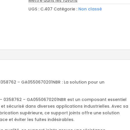
Mettre dans les favoris
45
UGS :
C.407
Catégorie :
Non classé
rep:8
0358754
-
0358762
-
GA0550670201NBR
 0358762 – GA0550670201NBR : La solution pour un
4 – 0358762 – GA0550670201NBR est un composant essentiel
t sécurisé dans diverses applications industrielles. Avec sa
rication supérieure, ce support joints offre une solution
ace et éviter les fuites indésirables.