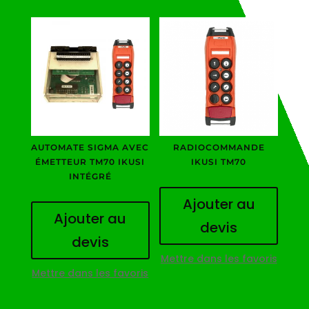
AUTOMATE SIGMA AVEC
RADIOCOMMANDE
ÉMETTEUR TM70 IKUSI
IKUSI TM70
INTÉGRÉ
Ajouter au
Ajouter au
devis
devis
Mettre dans les favoris
Mettre dans les favoris