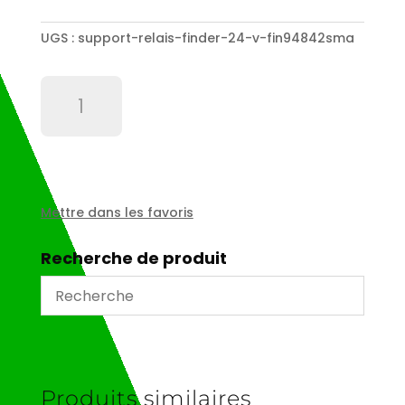
UGS :
support-relais-finder-24-v-fin94842sma
quantité
de
Support
relais
Finder
24
V
Mettre dans les favoris
-
FIN94842SMA
Recherche de produit
Produits similaires