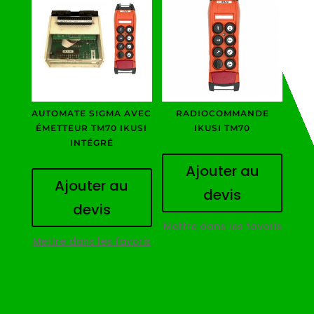
AUTOMATE SIGMA AVEC
RADIOCOMMANDE
ÉMETTEUR TM70 IKUSI
IKUSI TM70
INTÉGRÉ
Ajouter au
Ajouter au
devis
devis
Mettre dans les favoris
Mettre dans les favoris