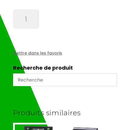
quantité
de
Support
relais
finder
pour
6233
Mettre dans les favoris
Recherche de produit
Produits similaires