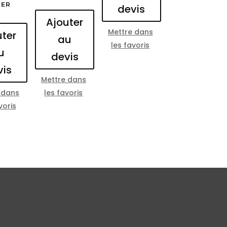
ER
devis
Ajouter
Mettre dans
uter
au
les favoris
u
devis
vis
Mettre dans
 dans
les favoris
voris