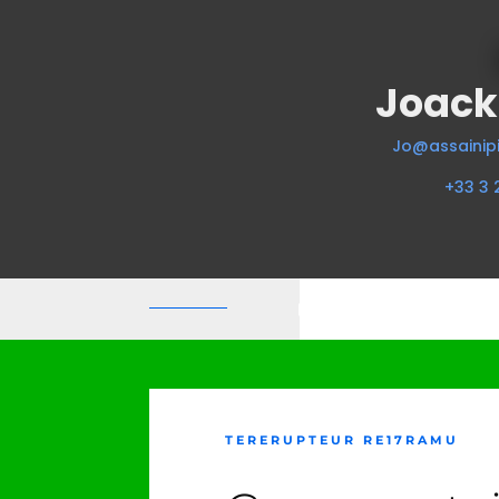
Joack
Jo@assainipi
+33 3 
TERERUPTEUR RE17RAMU