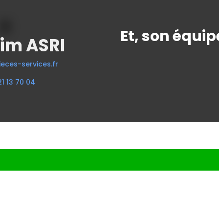
Et, son équip
im ASRI
eces-services.fr
21 13 70 04