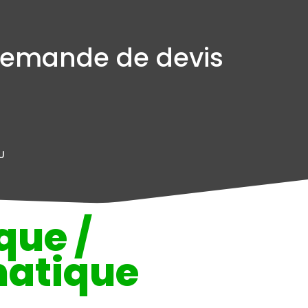
emande de devis
U
que /
atique