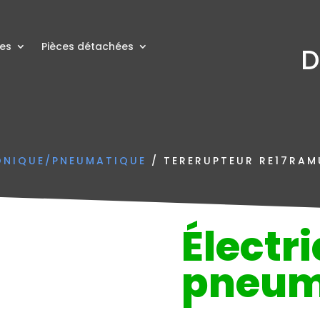
res
Pièces détachées
D
ONIQUE/PNEUMATIQUE
/ TERERUPTEUR RE17RAM
Électri
pneum