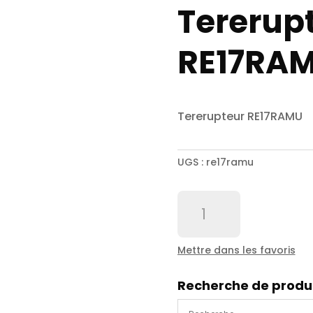
Tererup
RE17RA
Tererupteur RE17RAMU
UGS :
re17ramu
quantité
de
Tererupteur
RE17RAMU
Mettre dans les favoris
Recherche de produ