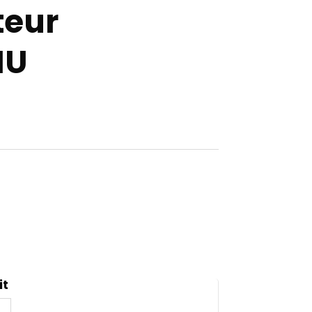
teur
MU
it