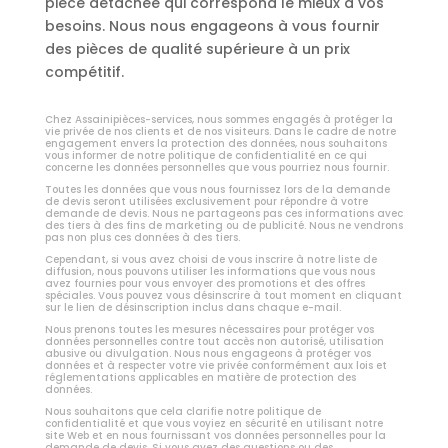
pièce détachée qui correspond le mieux à vos
besoins. Nous nous engageons à vous fournir
des pièces de qualité supérieure à un prix
compétitif.
Chez Assainipièces-services, nous sommes engagés à protéger la
vie privée de nos clients et de nos visiteurs. Dans le cadre de notre
engagement envers la protection des données, nous souhaitons
vous informer de notre politique de confidentialité en ce qui
concerne les données personnelles que vous pourriez nous fournir.
Toutes les données que vous nous fournissez lors de la demande
de devis seront utilisées exclusivement pour répondre à votre
demande de devis. Nous ne partageons pas ces informations avec
des tiers à des fins de marketing ou de publicité. Nous ne vendrons
pas non plus ces données à des tiers.
Cependant, si vous avez choisi de vous inscrire à notre liste de
diffusion, nous pouvons utiliser les informations que vous nous
avez fournies pour vous envoyer des promotions et des offres
spéciales. Vous pouvez vous désinscrire à tout moment en cliquant
sur le lien de désinscription inclus dans chaque e-mail.
Nous prenons toutes les mesures nécessaires pour protéger vos
données personnelles contre tout accès non autorisé, utilisation
abusive ou divulgation. Nous nous engageons à protéger vos
données et à respecter votre vie privée conformément aux lois et
réglementations applicables en matière de protection des
données.
Nous souhaitons que cela clarifie notre politique de
confidentialité et que vous voyiez en sécurité en utilisant notre
site Web et en nous fournissant vos données personnelles pour la
demande de devis. Si vous avez des questions ou des