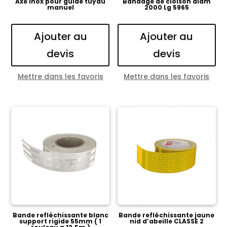
Axe inox pour guide tuyau
Bandage de cloison diam
manuel
2000 Lg 5965
Ajouter au
Ajouter au
devis
devis
Mettre dans les favoris
Mettre dans les favoris
Bande refléchissante blanc
Bande refléchissante jaune
support rigide 55mm ( 1
nid d’abeille CLASSE 2