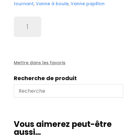
tournant
,
Vanne à boule
,
Vanne papillon
quantité
de
Attache
rapide
12,7
simple
Mettre dans les favoris
Recherche de produit
Vous aimerez peut-être
aussi…