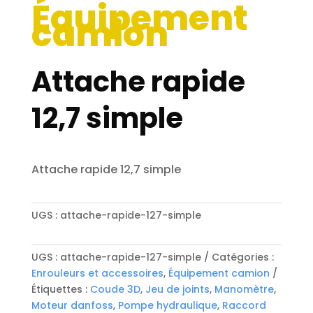
Équipement
camion
Attache rapide
12,7 simple
Attache rapide 12,7 simple
UGS :
attache-rapide-127-simple
UGS :
attache-rapide-127-simple
Catégories :
Enrouleurs et accessoires
,
Équipement camion
Étiquettes :
Coude 3D
,
Jeu de joints
,
Manomètre
,
Moteur danfoss
,
Pompe hydraulique
,
Raccord