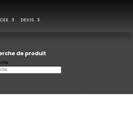
ICES
DEVIS
erche de produit
rche