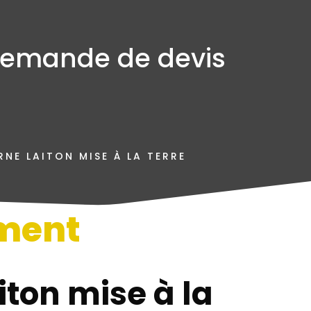
emande de devis
NE LAITON MISE À LA TERRE
ment
n
iton mise à la