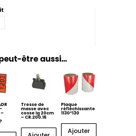
it
peut-être aussi…
ADR
Tresse de
Plaque
–
masse avec
réfléchissante
 –
cosse lg 20cm
1130*130
– CR.200.16
?
Ajouter
Ajouter