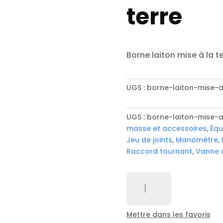
terre
Borne laiton mise à la t
UGS :
borne-laiton-mise-a
UGS :
borne-laiton-mise-a
masse et accessoires
,
Équ
Jeu de joints
,
Manomètre
,
Raccord tournant
,
Vanne 
quantité
de
Borne
laiton
Mettre dans les favoris