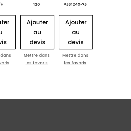
/H
120
P531240-75
uter
Ajouter
Ajouter
u
au
au
vis
devis
devis
 dans
Mettre dans
Mettre dans
voris
les favoris
les favoris