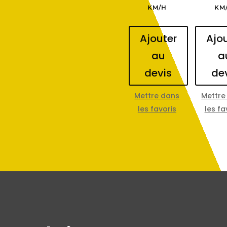
KM/H
KM
Ajouter
Ajo
au
a
devis
de
Mettre dans
Mettre
les favoris
les fa