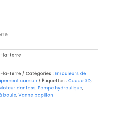
erre
-la-terre
-la-terre
Catégories :
Enrouleurs de
ipement camion
Étiquettes :
Coude 3D
,
Moteur danfoss
,
Pompe hydraulique
,
à boule
,
Vanne papillon