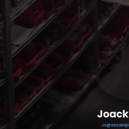
Joack
Jo@assainipi