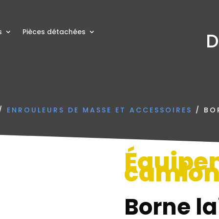
s
Pièces détachées
D
/
ENROULEURS DE MASSE ET ACCESSOIRES
/ BOR
Équipe
camio
Borne la