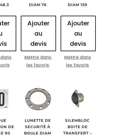
48.3
DIAM 76
DIAM 159
uter
Ajouter
Ajouter
u
au
au
vis
devis
devis
 dans
Mettre dans
Mettre dans
voris
les favoris
les favoris
QUE
LUNETTE DE
SILEMBLOC
ION DE
SECURITÉ À
BOITE DE
SE 90
BOULE DIAM
TRANSFERT –