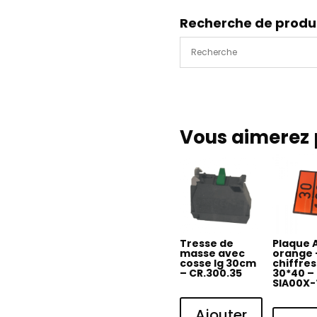
mise
à
Recherche de produ
la
terre
Vous aimerez 
Tresse de
Plaque 
masse avec
orange 
cosse lg 30cm
chiffres
– CR.300.35
30*40 –
SIA00X-
Ajouter