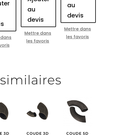
uter
au
au
devis
devis
is
Mettre dans
Mettre dans
les favoris
 dans
les favoris
voris
similaires
E 3D
COUDE 3D
COUDE 5D