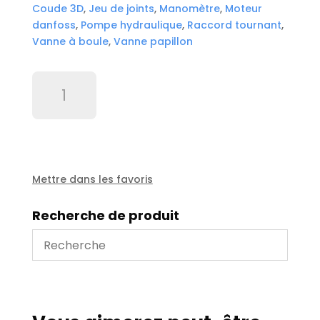
Coude 3D
,
Jeu de joints
,
Manomètre
,
Moteur
danfoss
,
Pompe hydraulique
,
Raccord tournant
,
Vanne à boule
,
Vanne papillon
quantité
de
Pince
de
câble
de
masse
Mettre dans les favoris
-
SEA162
Recherche de produit