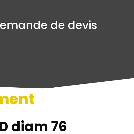
emande de devis
ment
n
D diam 76