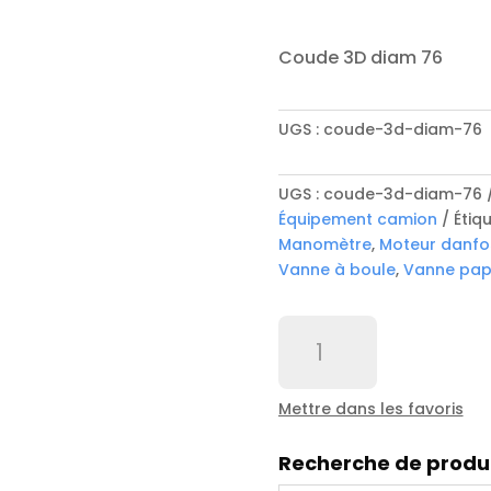
Coude 3D diam 76
UGS :
coude-3d-diam-76
UGS :
coude-3d-diam-76
Équipement camion
Étiq
Manomètre
,
Moteur danfo
Vanne à boule
,
Vanne papi
quantité
de
Coude
3D
Mettre dans les favoris
diam
76
Recherche de produ