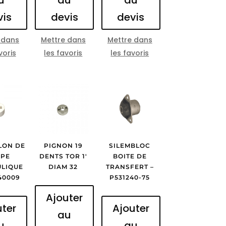
vis
devis
devis
 dans
Mettre dans
Mettre dans
voris
les favoris
les favoris
LON DE
PIGNON 19
SILEMBLOC
PE
DENTS TOR 1′
BOITE DE
LIQUE
DIAM 32
TRANSFERT –
240009
P531240-75
Ajouter
uter
Ajouter
au
u
au