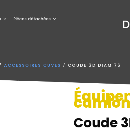
s
Pièces détachées
D
/
ACCESSOIRES CUVES
/ COUDE 3D DIAM 76
Équipe
camio
Coude 3