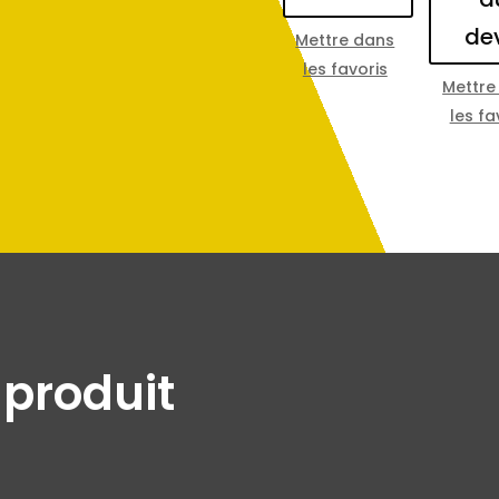
de
Mettre dans
les favoris
Mettre
les fa
 produit