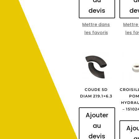
devis
de
Mettre dans
Mettre
les favoris
les fa
COUDE 5D
CROISIL
DIAM 219.1×6.3
POM
HYDRAU
– 1510
Ajouter
au
Ajo
devis
a