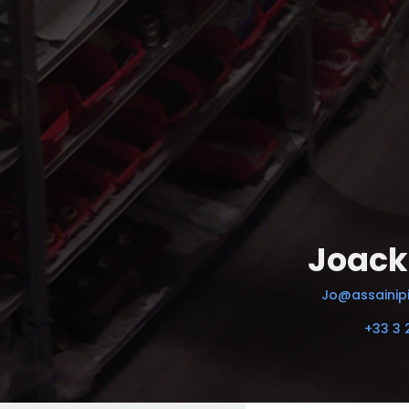
Joack
Jo@assainipi
+33 3 