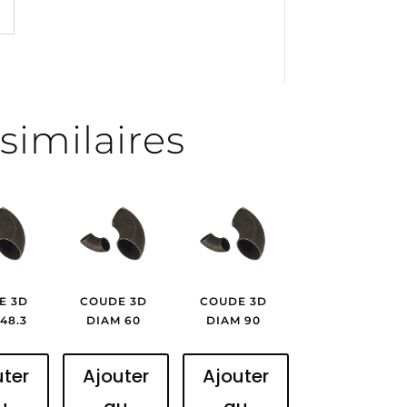
similaires
E 3D
COUDE 3D
COUDE 3D
48.3
DIAM 60
DIAM 90
uter
Ajouter
Ajouter
u
au
au