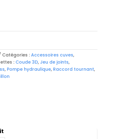
Catégories :
Accessoires cuves
,
uettes :
Coude 3D
,
Jeu de joints
,
ss
,
Pompe hydraulique
,
Raccord tournant
,
llon
it