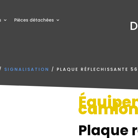
s
Pièces détachées
D
/
SIGNALISATION
/ PLAQUE RÉFLECHISSANTE 56
Équipe
camio
Plaque r