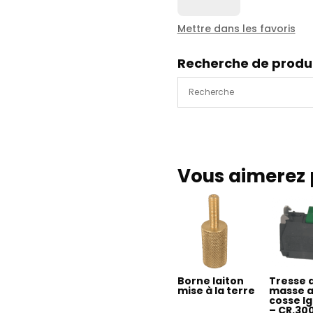
Plaque
réflechissante
Mettre dans les favoris
560*130
-
Recherche de produ
E1281
-
2970030
Vous aimerez 
Borne laiton
Tresse 
mise à la terre
masse 
cosse l
– CR.30