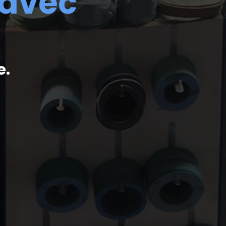
 avec
e.