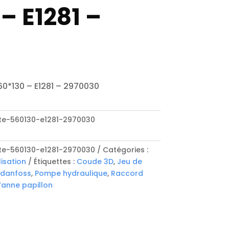
– E1281 –
0
60*130 – E1281 – 2970030
te-560130-e1281-2970030
te-560130-e1281-2970030
Catégories :
lisation
Étiquettes :
Coude 3D
,
Jeu de
 danfoss
,
Pompe hydraulique
,
Raccord
anne papillon