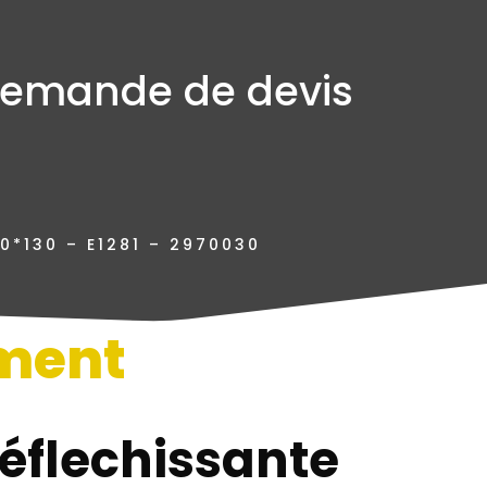
emande de devis
0*130 – E1281 – 2970030
ment
n
éflechissante