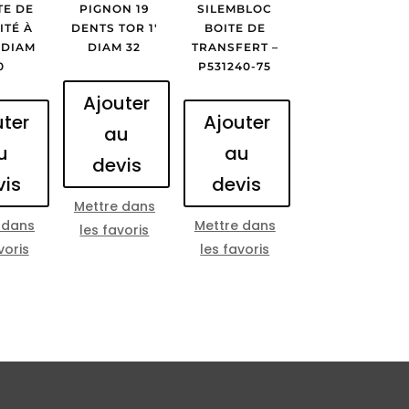
TE DE
PIGNON 19
SILEMBLOC
ITÉ À
DENTS TOR 1′
BOITE DE
 DIAM
DIAM 32
TRANSFERT –
0
P531240-75
Ajouter
uter
Ajouter
au
u
au
devis
vis
devis
Mettre dans
 dans
Mettre dans
les favoris
voris
les favoris