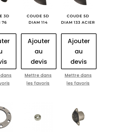
E 3D
COUDE 5D
COUDE 5D
 76
DIAM 114
DIAM 133 ACIER
uter
Ajouter
Ajouter
u
au
au
vis
devis
devis
 dans
Mettre dans
Mettre dans
voris
les favoris
les favoris