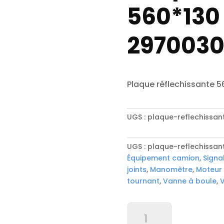
560*130 
297003
Plaque réflechissante 5
UGS :
plaque-reflechissan
UGS :
plaque-reflechissan
Équipement camion
,
Signa
joints
,
Manomètre
,
Moteur
tournant
,
Vanne à boule
,
V
quantité
de