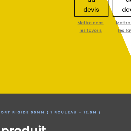
devis
de
Mettre dans
Mettre
les favoris
les fa
RT RIGIDE 55MM ( 1 ROULEAU = 12.5M )
 produit