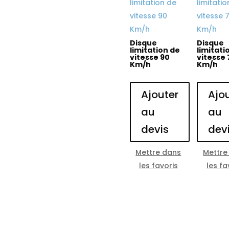
Disque
Disque
limitation de
limitati
vitesse 90
vitesse 
Km/h
Km/h
Ajouter
Ajo
au
au
devis
dev
Mettre dans
Mettre
les favoris
les fa