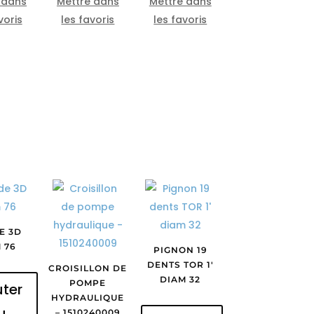
 dans
Mettre dans
Mettre dans
voris
les favoris
les favoris
E 3D
 76
PIGNON 19
DENTS TOR 1′
CROISILLON DE
DIAM 32
POMPE
uter
HYDRAULIQUE
u
– 1510240009