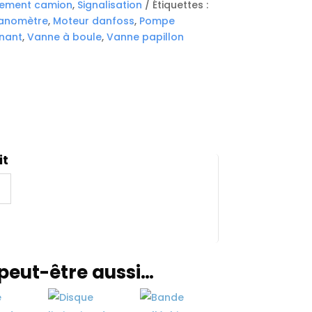
pement camion
,
Signalisation
Étiquettes :
anomètre
,
Moteur danfoss
,
Pompe
nant
,
Vanne à boule
,
Vanne papillon
it
peut-être aussi…