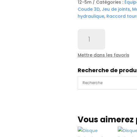
12-5m
Catégories :
Équi
Coude 3D
,
Jeu de joints
,
M
hydraulique
,
Raccord tour
quantité
de
Bande
refléchissante
Mettre dans les favoris
blanc
support
Recherche de produ
rigide
55mm
(
1
rouleau
=
12.5m
Vous aimerez 
)