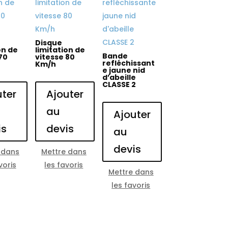
Disque
on de
limitation de
Bande
70
vitesse 80
refléchissant
Km/h
e jaune nid
d’abeille
CLASSE 2
uter
Ajouter
au
Ajouter
is
devis
au
devis
 dans
Mettre dans
voris
les favoris
Mettre dans
les favoris