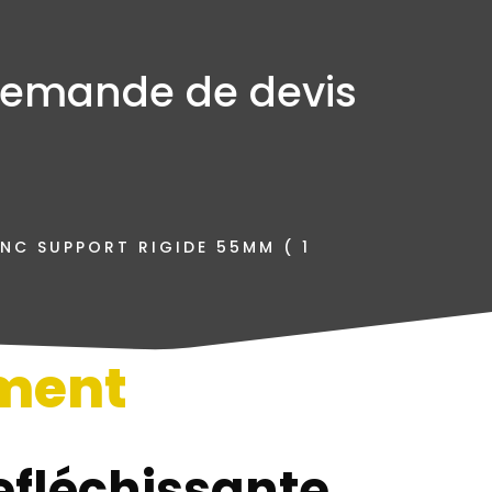
emande de devis
NC SUPPORT RIGIDE 55MM ( 1
ment
n
efléchissante