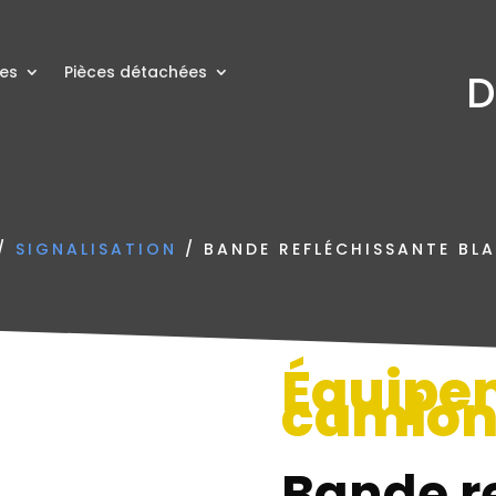
res
Pièces détachées
D
/
SIGNALISATION
/ BANDE REFLÉCHISSANTE BLA
Équipe
camio
Bande r