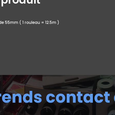
de 55mm ( 1 rouleau = 12.5m )
rends contact