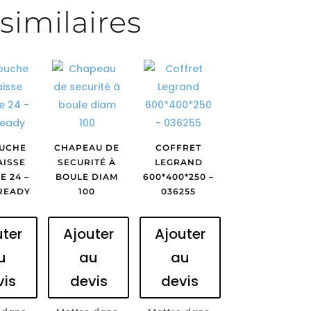
similaires
UCHE
CHAPEAU DE
COFFRET
AISSE
SECURITÉ À
LEGRAND
E 24 –
BOULE DIAM
600*400*250 –
READY
100
036255
uter
Ajouter
Ajouter
u
au
au
vis
devis
devis