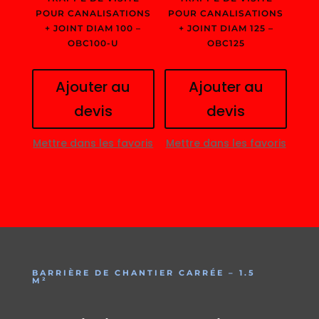
POUR CANALISATIONS
POUR CANALISATIONS
+ JOINT DIAM 100 –
+ JOINT DIAM 125 –
OBC100-U
OBC125
Ajouter au
Ajouter au
devis
devis
Mettre dans les favoris
Mettre dans les favoris
BARRIÈRE DE CHANTIER CARRÉE – 1.5
M²