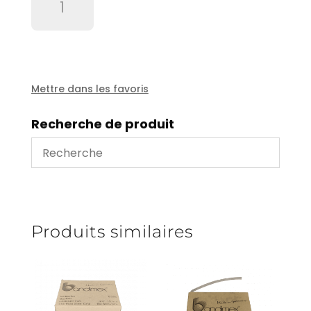
de
Barrière
de
chantier
carrée
-
Mettre dans les favoris
1.5
m²
Recherche de produit
Produits similaires