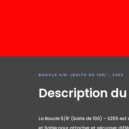
BOUCLE 5/8′ (BOITE DE 100) – S255
Description du
La Boucle 5/8′ (boite de 100) – S255 est
et fiable pour attacher et sécuriser dif