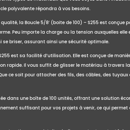
ucle polyvalente répondra à vos besoins.
alité, la Boucle 5/8′ (boite de 100) – S255 est conçue po
terme. Peu importe la charge ou la tension auxquelles elle
 se briser, assurant ainsi une sécurité optimale.
S255 est sa facilité d’utilisation. Elle est conçue de ma
n rapide. Il vous suffit de glisser le matériau à travers l
 Que ce soit pour attacher des fils, des câbles, des tuyaux
osée dans une boîte de 100 unités, offrant une solution é
nnement suffisant pour vos projets à venir, ce qui permet