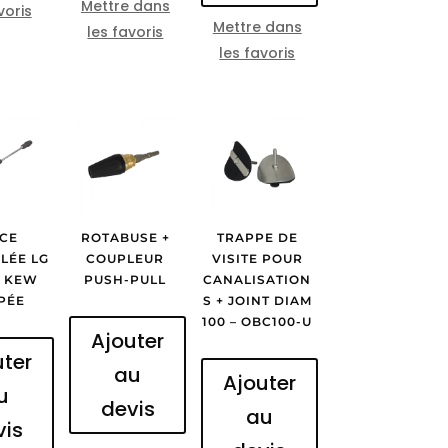
Mettre dans
voris
Mettre dans
les favoris
les favoris
CE
ROTABUSE +
TRAPPE DE
LÉE LG
COUPLEUR
VISITE POUR
 KEW
PUSH-PULL
CANALISATION
PÉE
S + JOINT DIAM
100 – OBC100-U
Ajouter
uter
au
Ajouter
u
devis
au
vis