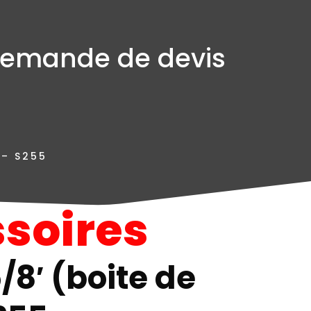
emande de devis
 – S255
soires
/8′ (boite de