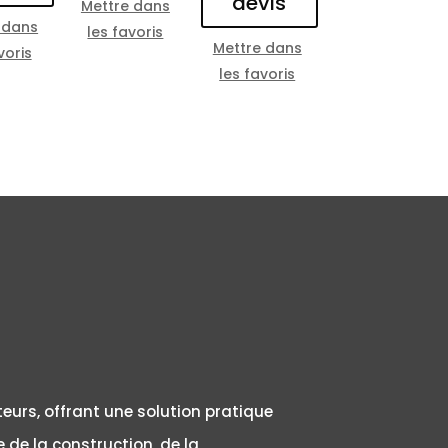
devis
Mettre dans
 dans
les favoris
Mettre dans
voris
les favoris
teurs, offrant une solution pratique
 de la construction, de la