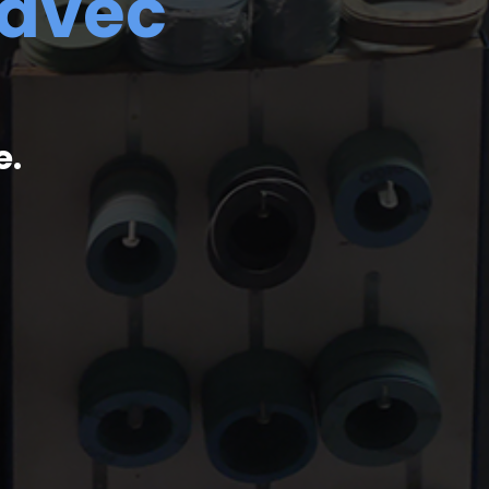
 avec
e.