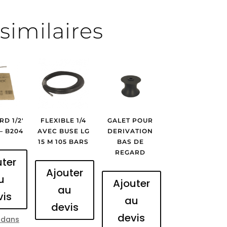
similaires
RD 1/2′
FLEXIBLE 1/4
GALET POUR
 – B204
AVEC BUSE LG
DERIVATION
15 M 105 BARS
BAS DE
REGARD
uter
Ajouter
u
Ajouter
au
vis
au
devis
devis
 dans