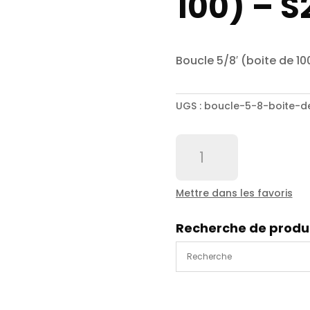
100) – S
Boucle 5/8′ (boite de 10
UGS :
boucle-5-8-boite-d
quantité
de
Boucle
5/8'
Mettre dans les favoris
(boite
de
Recherche de produ
100)
-
S255