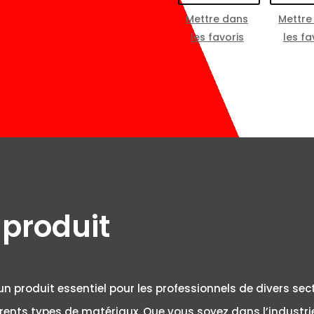
Mettre dans
Mettre
les favoris
les fa
 produit
 un produit essentiel pour les professionnels de divers sec
férents types de matériaux. Que vous soyez dans l’industrie