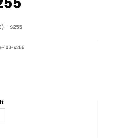
255
0) – S255
e-100-s255
it