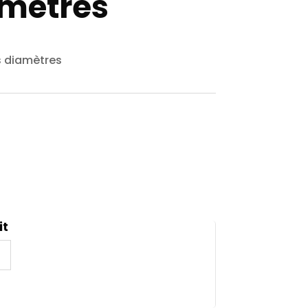
amètres
us diamètres
it