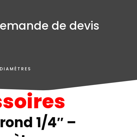
emande de devis
 DIAMÈTRES
soires
 rond 1/4″ –