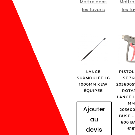
Mettre dans
Mettre
les favoris
les fa
LANCE
PISTOL
SURMOULÉE LG
ST 36
1000MM KEW
20360057
ÉQUIPÉE
ROTAT
LANCE L
MM
Ajouter
203600
BUSE – 
au
600 B
devis
615