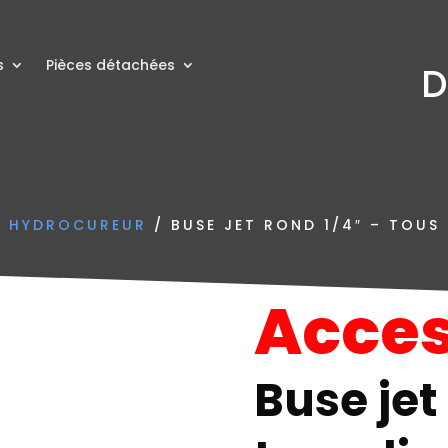
s
Pièces détachées
D
N HYDROCUREUR
/ BUSE JET ROND 1/4″ – TOUS
Acces
Buse jet