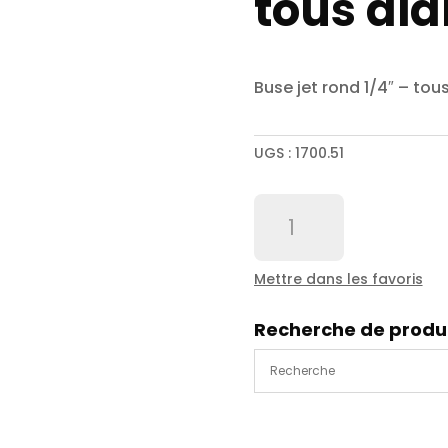
tous di
Buse jet rond 1/4″ – to
UGS :
1700.51
quantité
de
Buse
jet
Mettre dans les favoris
rond
1/4"
Recherche de produ
-
tous
diamètres