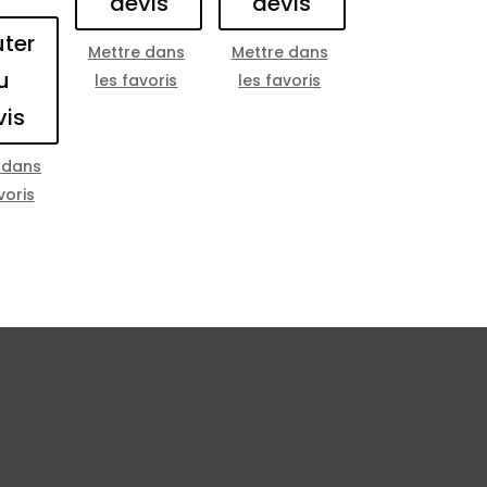
devis
devis
uter
Mettre dans
Mettre dans
u
les favoris
les favoris
vis
 dans
voris