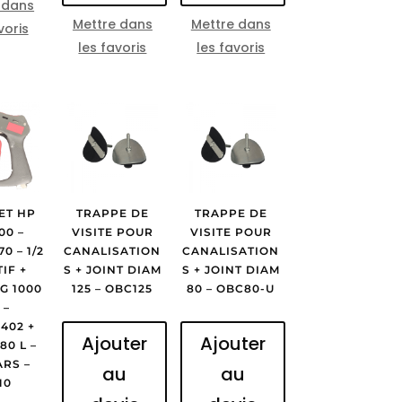
 dans
Mettre dans
Mettre dans
voris
les favoris
les favoris
ET HP
TRAPPE DE
TRAPPE DE
00 –
VISITE POUR
VISITE POUR
0 – 1/2
CANALISATION
CANALISATION
IF +
S + JOINT DIAM
S + JOINT DIAM
G 1000
125 – OBC125
80 – OBC80-U
 –
402 +
Ajouter
Ajouter
80 L –
ARS –
au
au
10