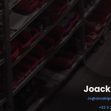
Joack
Jo@assainipi
+33 3 