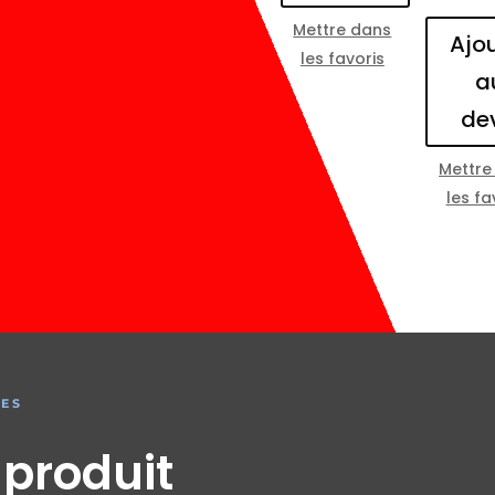
Mettre dans
Ajo
les favoris
a
de
Mettre
les fa
RES
 produit