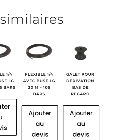
similaires
LE 1/4
FLEXIBLE 1/4
GALET POUR
USE LG
AVEC BUSE LG
DERIVATION
05 BARS
20 M – 105
BAS DE
BARS
REGARD
uter
Ajouter
Ajouter
u
au
au
vis
devis
devis