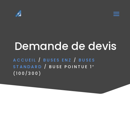
Demande de devis
ACCUEIL
/
BUSES ENZ
/
BUSES
STANDARD
/ BUSE POINTUE 1″
(100/300)