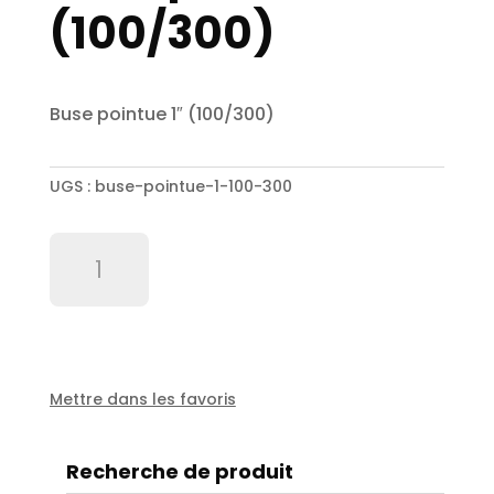
(100/300)
Buse pointue 1″ (100/300)
UGS :
buse-pointue-1-100-300
quantité
de
Buse
pointue
1"
(100/300)
Mettre dans les favoris
Recherche de produit