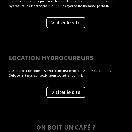
installer dans presque tous les utilitaires. Ils fabriquent aussi un
hydrocureur sur berce pick-up 4×4. Les hydrocureurs passe-partout.
Visiter le site
LOCATION HYDROCUREURS
Assainilocation loue des hydrocureurs compacts et de gros tonnage.
Débuter et tester son activité en toute tranquillité.
Visiter le site
ON BOIT UN CAFÉ ?