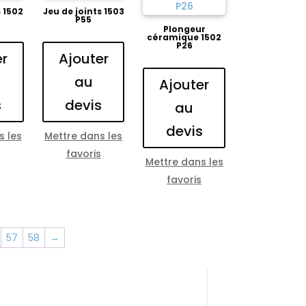
s 1502
Jeu de joints 1503
P55
Plongeur
céramique 1502
P26
er
Ajouter
au
Ajouter
s
devis
au
devis
s les
Mettre dans les
s
favoris
Mettre dans les
favoris
57
58
→