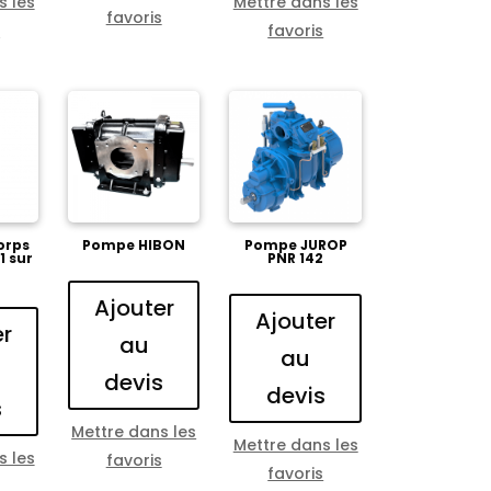
s les
Mettre dans les
favoris
s
favoris
orps
Pompe HIBON
Pompe JUROP
1 sur
PNR 142
Ajouter
Ajouter
er
au
au
devis
devis
s
Mettre dans les
Mettre dans les
s les
favoris
favoris
s