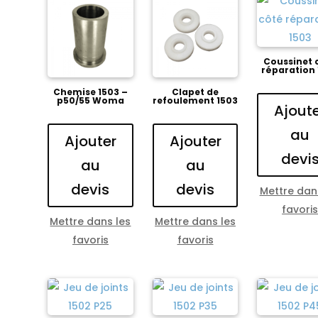
Coussinet 
réparation
Chemise 1503 –
Clapet de
p50/55 Woma
refoulement 1503
Ajout
au
Ajouter
Ajouter
devi
au
au
devis
devis
Mettre dan
favori
Mettre dans les
Mettre dans les
favoris
favoris