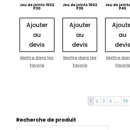
Jeu de joints 1502
Jeu de joints 1502
Jeu de joint
P30
P35
P45
Ajouter
Ajouter
Ajout
au
au
au
devis
devis
devi
Mettre dans les
Mettre dans les
Mettre dan
favoris
favoris
favori
1
2
3
4
…
56
Recherche de produit