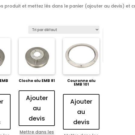
os produit et mettez lés dans le panier (ajouter au devis) et cr
 EMB
Cloche alu EMB 81
Couronne alu
EMB 101
Ajouter
er
Ajouter
au
au
devis
s
devis
Mettre dans les