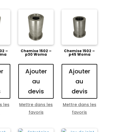
02 –
Chemise 1502 –
Chemise 1502 –
oma
p30 Woma
p45 Woma
er
Ajouter
Ajouter
au
au
s
devis
devis
s les
Mettre dans les
Mettre dans les
s
favoris
favoris