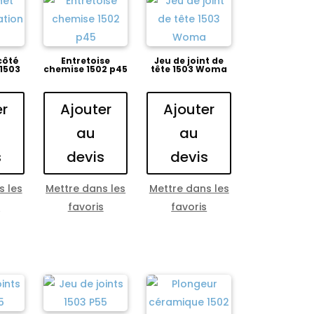
côté
Entretoise
Jeu de joint de
 1503
chemise 1502 p45
tête 1503 Woma
er
Ajouter
Ajouter
au
au
s
devis
devis
s les
Mettre dans les
Mettre dans les
s
favoris
favoris