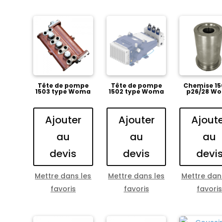
Tête de pompe
Tête de pompe
Chemise 15
1503 type Woma
1502 type Woma
p26/28 W
Ajouter
Ajouter
Ajout
au
au
au
devis
devis
devi
Mettre dans les
Mettre dans les
Mettre dan
favoris
favoris
favori