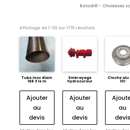
Rotodrill - Choisissez v
Affichage de 1–30 sur 1719 résultats
Tube inox diam
Embrayage
Cloche alu
168.3 le m
hydrocureur
101
Ajouter
Ajouter
Ajout
au
au
au
devis
devis
devi