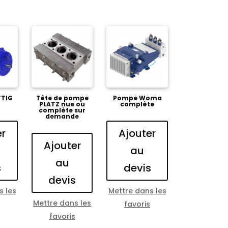
TIG
Tête de pompe
Pompe Woma
6
PLATZ nue ou
complète
complète sur
demande
er
Ajouter
Ajouter
au
au
s
devis
devis
s les
Mettre dans les
Mettre dans les
s
favoris
favoris