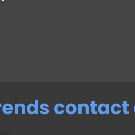
g
rends contact