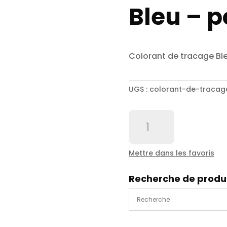
Bleu – p
Colorant de tracage Ble
UGS :
colorant-de-tracag
quantité
de
Colorant
de
Mettre dans les favoris
tracage
Bleu
Recherche de produ
-
pot
de
200