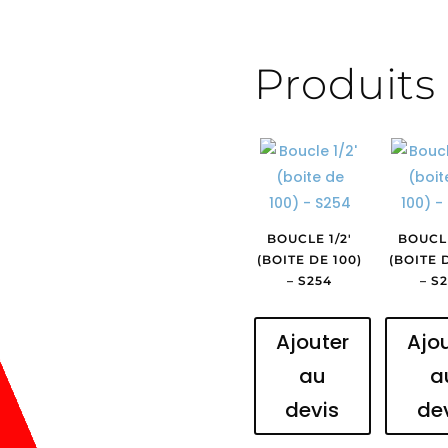
g
Produits 
BOUCLE 1/2′
BOUCLE
(BOITE DE 100)
(BOITE 
– S254
– S
Ajouter
Ajo
au
a
devis
de