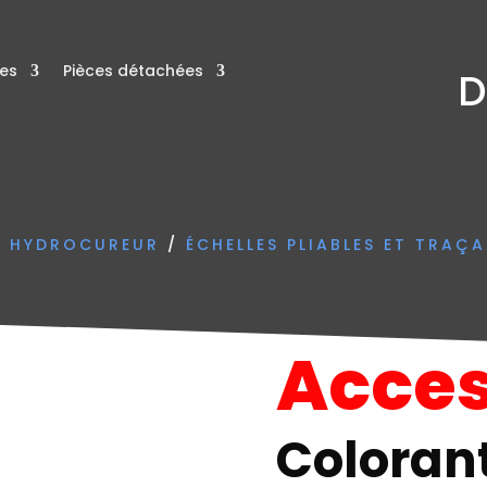
res
Pièces détachées
D
N HYDROCUREUR
/
ÉCHELLES PLIABLES ET TRAÇ
Acces
Coloran