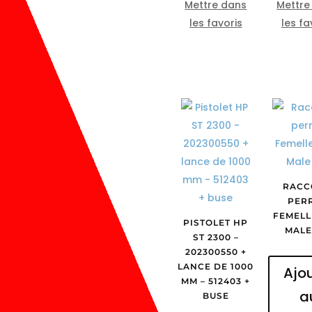
Mettre dans
Mettre
les favoris
les fa
RACC
PER
FEMELLE
PISTOLET HP
MALE
ST 2300 –
202300550 +
LANCE DE 1000
Ajo
MM – 512403 +
a
BUSE