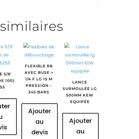
similaires
FLEXIBLE R8
AVEC BUSE +
 5/8′
1/4 F LG 15 M
DE 100)
LANCE
PRESSION –
255
SURMOULÉE LG
345 BARS
500MM KEW
EQUIPÉE
uter
Ajouter
u
Ajouter
au
vis
au
devis