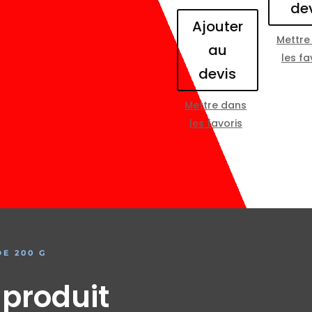
de
Ajouter
Mettre
au
les fa
devis
Mettre dans
les favoris
E 200 G
 produit