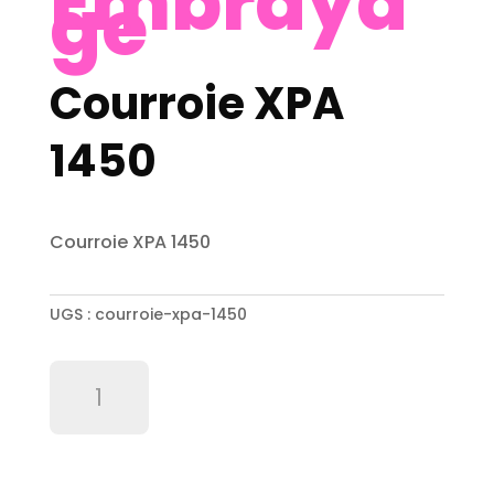
Embraya
ge
Courroie XPA
1450
Courroie XPA 1450
UGS :
courroie-xpa-1450
quantité
de
Courroie
XPA
1450