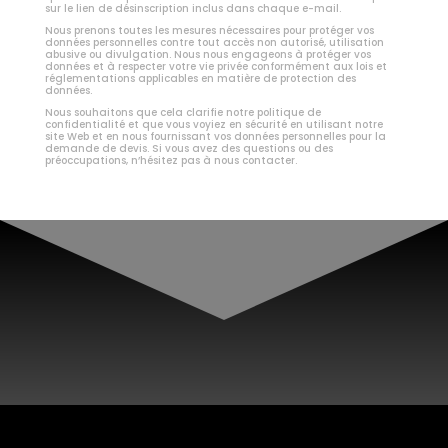
sur le lien de désinscription inclus dans chaque e-mail.
Nous prenons toutes les mesures nécessaires pour protéger vos
données personnelles contre tout accès non autorisé, utilisation
abusive ou divulgation. Nous nous engageons à protéger vos
données et à respecter votre vie privée conformément aux lois et
réglementations applicables en matière de protection des
données.
Nous souhaitons que cela clarifie notre politique de
confidentialité et que vous voyiez en sécurité en utilisant notre
site Web et en nous fournissant vos données personnelles pour la
demande de devis. Si vous avez des questions ou des
préoccupations, n’hésitez pas à nous contacter.