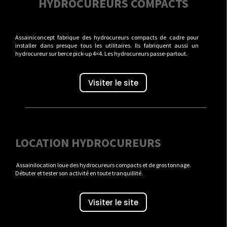
HYDROCUREURS COMPACTS
Assainiconcept fabrique des hydrocureurs compacts de cadre pour
installer dans presque tous les utilitaires. Ils fabriquent aussi un
hydrocureur sur berce pick-up 4×4. Les hydrocureurs passe-partout.
Visiter le site
LOCATION HYDROCUREURS
Assainilocation loue des hydrocureurs compacts et de gros tonnage.
Débuter et tester son activité en toute tranquillité.
Visiter le site