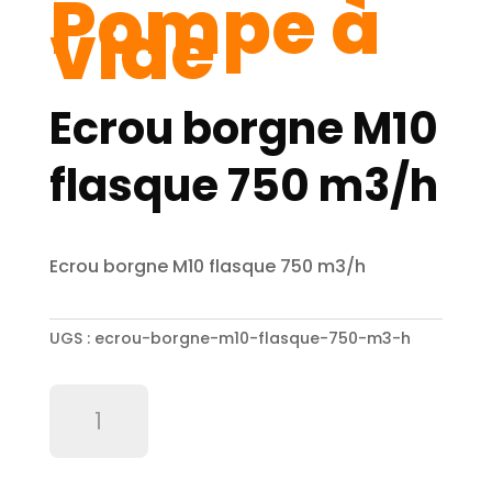
Pompe à
vide
Ecrou borgne M10
flasque 750 m3/h
Ecrou borgne M10 flasque 750 m3/h
UGS :
ecrou-borgne-m10-flasque-750-m3-h
quantité
de
Ecrou
borgne