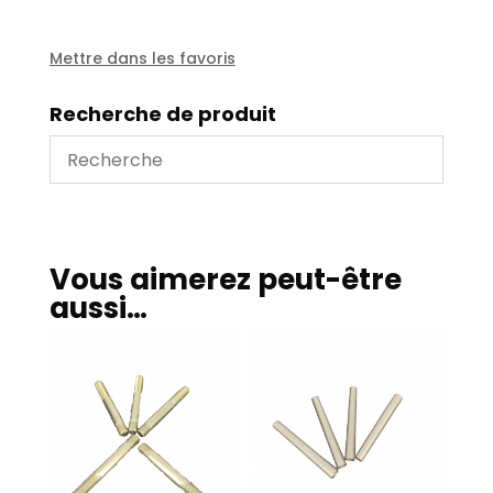
M10
flasque
750
Mettre dans les favoris
m3/h
Recherche de produit
Vous aimerez peut-être
aussi…