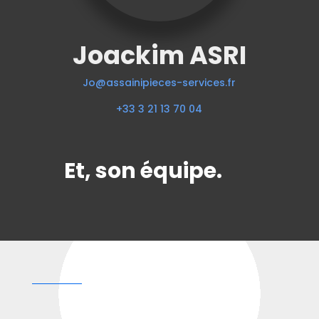
Joackim ASRI
Jo@assainipieces-services.fr
+33 3 21 13 70 04
Et, son équipe.