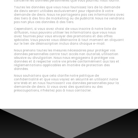
concerne les données personnelles que vous pourriez nous fournir.
Toutes les données que vous nous fournissez lors de la demande
de devis seront utilisées exclusivement pour répondre à votre
demande de devis. Nous ne partageons pas ces informations avec
des tiers à des fins de marketing ou de publicité. Nous ne vendrons
pas non plus ces données à des tiers.
Cependant, si vous avez choisi de vous inscrire à notre liste de
diffusion, nous pouvons utiliser les informations que vous nous
avez fournies pour vous envoyer des promotions et des offres
spéciales. Vous pouvez vous désinscrire à tout moment en cliquant
sur le lien de désinscription inclus dans chaque e-mail.
Nous prenons toutes les mesures nécessaires pour protéger vos
données personnelles contre tout accès non autorisé, utilisation
abusive ou divulgation. Nous nous engageons à protéger vos
données et à respecter votre vie privée conformément aux lois et
réglementations applicables en matière de protection des
données.
Nous souhaitons que cela clarifie notre politique de
confidentialité et que vous voyiez en sécurité en utilisant notre
site Web et en nous fournissant vos données personnelles pour la
demande de devis. Si vous avez des questions ou des
préoccupations, n’hésitez pas à nous contacter.