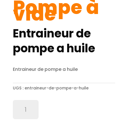
Pompe à
vide
Entraineur de
pompe a huile
Entraineur de pompe a huile
UGS :
entraineur-de-pompe-a-huile
quantité
de
Entraineur
de