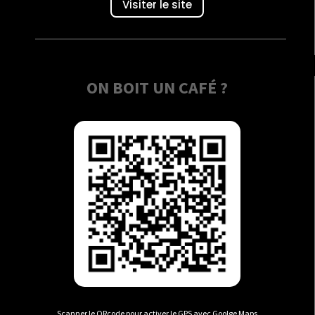
Visiter le site
ON BOIT UN CAFÉ ?
Scanner le QRcode pour activer le GPS avec Goolge Maps