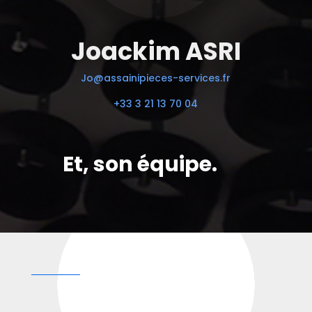
Joackim ASRI
Jo@assainipieces-services.fr
+33 3 21 13 70 04
Et, son équipe.