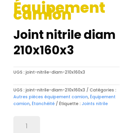
Équipement
camion
Joint nitrile diam
210x160x3
UGS :
joint-nitrile-diam-210x160x3
UGS :
joint-nitrile-diam-210x160x3
Catégories :
Autres pièces équipement camion
,
Équipement
camion
,
Étanchéité
Étiquette :
Joints nitrile
quantité
de
Joint