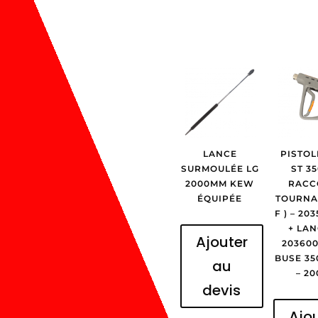
LANCE
PISTOL
SURMOULÉE LG
ST 35
2000MM KEW
RACC
ÉQUIPÉE
TOURNAN
F ) – 20
+ LAN
Ajouter
203600
BUSE 35
au
– 20
devis
Ajo