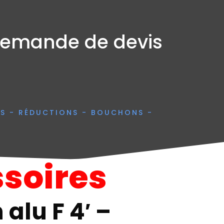
emande de devis
ES - RÉDUCTIONS - BOUCHONS -
soires
 alu F 4′ –