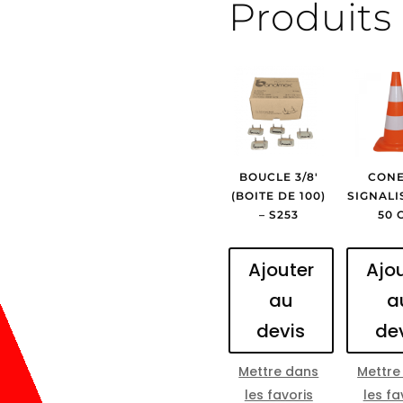
Produits 
BOUCLE 3/8′
CONE
(BOITE DE 100)
SIGNALI
– S253
50 
Ajouter
Ajo
au
a
devis
de
Mettre dans
Mettre
les favoris
les fa