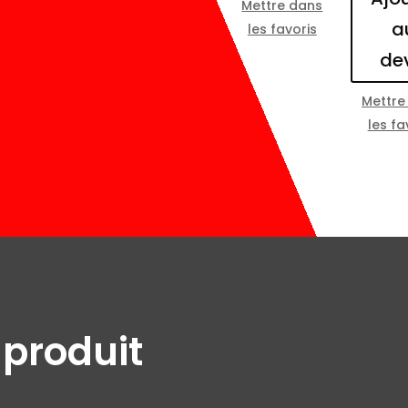
Mettre dans
a
les favoris
de
Mettre
les fa
 produit