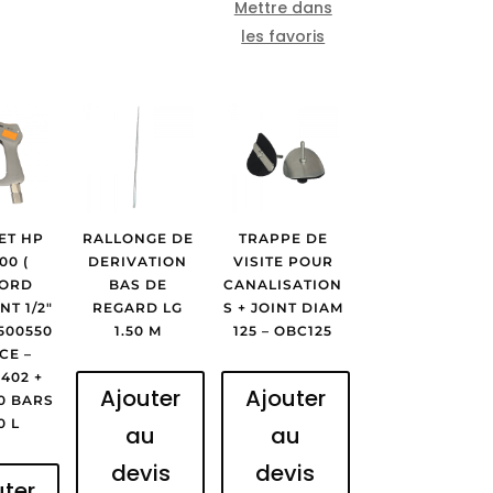
Mettre dans
les favoris
ET HP
RALLONGE DE
TRAPPE DE
00 (
DERIVATION
VISITE POUR
ORD
BAS DE
CANALISATION
T 1/2″
REGARD LG
S + JOINT DIAM
3500550
1.50 M
125 – OBC125
CE –
402 +
Ajouter
Ajouter
0 BARS
0 L
au
au
devis
devis
uter