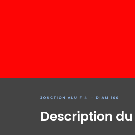
JONCTION ALU F 4′ – DIAM 100
Description du