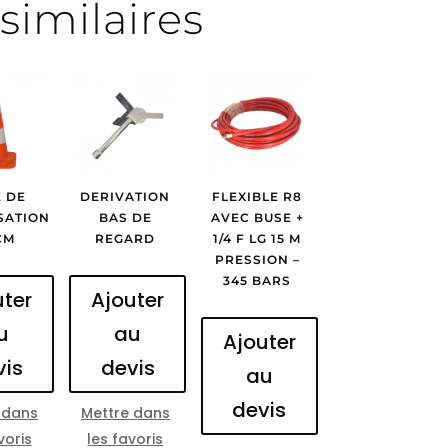
similaires
 DE
DERIVATION
FLEXIBLE R8
SATION
BAS DE
AVEC BUSE +
CM
REGARD
1/4 F LG 15 M
PRESSION –
345 BARS
uter
Ajouter
u
au
Ajouter
vis
devis
au
devis
 dans
Mettre dans
voris
les favoris