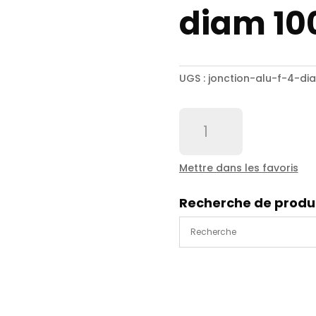
diam 10
UGS :
jonction-alu-f-4-di
quantité
de
Jonction
alu
Mettre dans les favoris
F
4'
Recherche de produ
-
diam
100