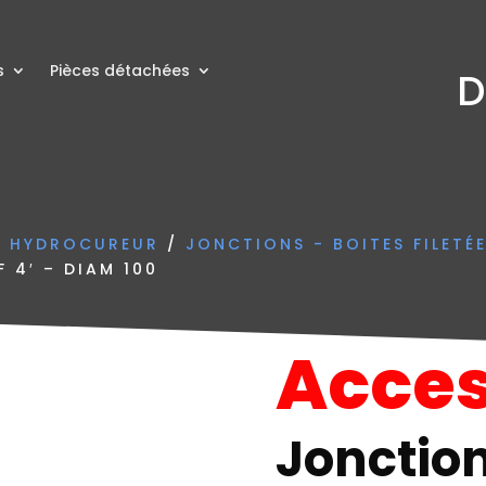
s
Pièces détachées
D
N HYDROCUREUR
/
JONCTIONS - BOITES FILETÉ
 4′ – DIAM 100
Acces
Jonction