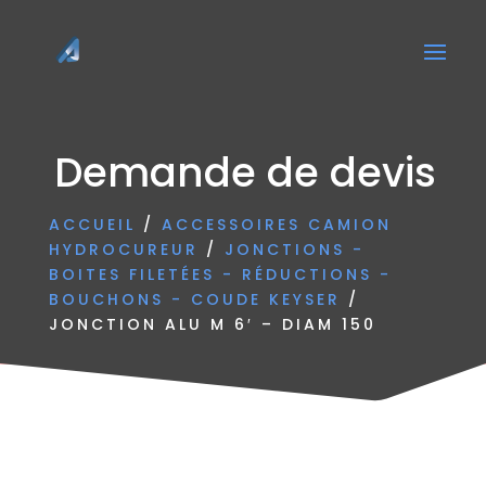
Demande de devis
ACCUEIL
/
ACCESSOIRES CAMION
HYDROCUREUR
/
JONCTIONS -
BOITES FILETÉES - RÉDUCTIONS -
BOUCHONS - COUDE KEYSER
/
JONCTION ALU M 6′ – DIAM 150