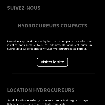
SUIVEZ-NOUS
HYDROCUREURS COMPACTS
Assainiconcept fabrique des hydrocureurs compacts de cadre pour
installer dans presque tous les utilitaires. Ils fabriquent aussi un
hydrocureur sur berce pick-up 4×4. Les hydrocureurs passe-partout.
Visiter le site
LOCATION HYDROCUREURS
Assainilocation loue des hydrocureurs compacts et de gros tonnage.
Débuter et tester son activité en toute tranquillité.