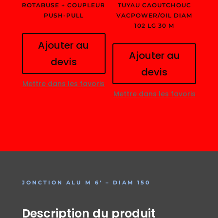
ROTABUSE + COUPLEUR
TUYAU CAOUTCHOUC
PUSH-PULL
VACPOWER/OIL DIAM
102 LG 30 M
Ajouter au
Ajouter au
devis
devis
Mettre dans les favoris
Mettre dans les favoris
JONCTION ALU M 6′ – DIAM 150
Description du produit