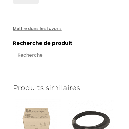
Jonction
alu
M
6'
-
Mettre dans les favoris
diam
150
Recherche de produit
Produits similaires