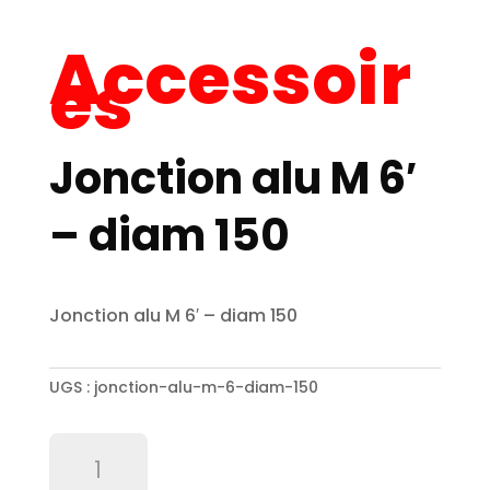
Accessoir
es
Jonction alu M 6′
– diam 150
Jonction alu M 6′ – diam 150
UGS :
jonction-alu-m-6-diam-150
quantité
de