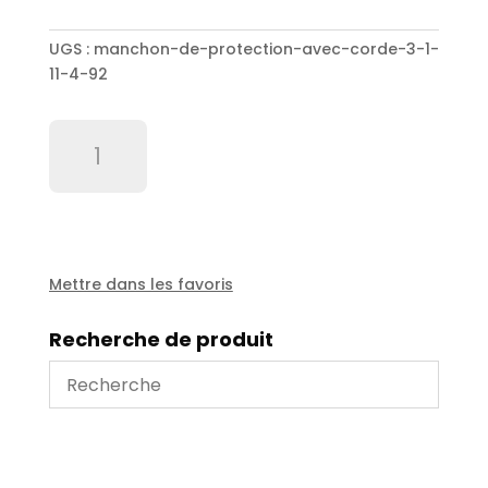
UGS :
manchon-de-protection-avec-corde-3-1-
11-4-92
quantité
de
Manchon
de
protection
avec
corde
Mettre dans les favoris
3''
(1''
Recherche de produit
-
1''1/4)
-
92