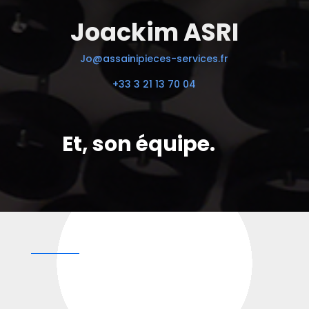
Joackim ASRI
Jo@assainipieces-services.fr
+33 3 21 13 70 04
Et, son équipe.