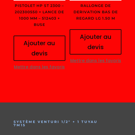
PISTOLET HP ST 2300 –
RALLONGE DE
202300550 + LANCE DE
DERIVATION BAS DE
1000 MM – 512403 +
REGARD LG 1.50 M
BUSE
Ajouter au
Ajouter au
devis
devis
Mettre dans les favoris
Mettre dans les favoris
SYSTÈME VENTURI 1/2″ + 1 TUYAU
7M15