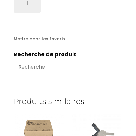
de
Système
venturi
1/2"
+
1
Mettre dans les favoris
tuyau
7m15
Recherche de produit
Produits similaires