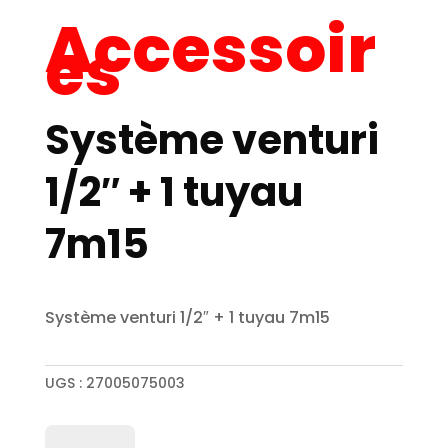
Accessoir
es
Système venturi
1/2″ + 1 tuyau
7m15
Système venturi 1/2″ + 1 tuyau 7m15
UGS :
27005075003
quantité