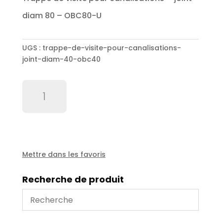
diam 80 – OBC80-U
UGS :
trappe-de-visite-pour-canalisations-
joint-diam-40-obc40
quantité
de
Trappe
de
visite
pour
canalisations
Mettre dans les favoris
+
joint
Recherche de produit
diam
40
-