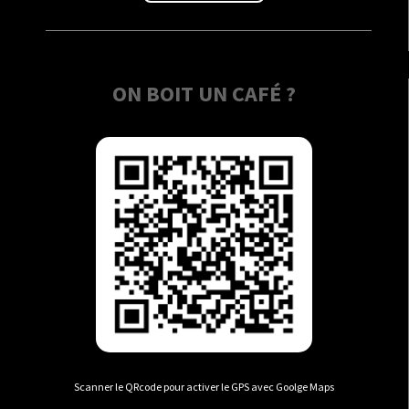
ON BOIT UN CAFÉ ?
Scanner le QRcode pour activer le GPS avec Goolge Maps