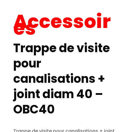
Accessoir
es
Trappe de visite
pour
canalisations +
joint diam 40 –
OBC40
Trappe de visite pour canalisations + joint