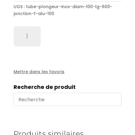
UGS :
tube-plongeur-inox-diam-100-lg-600-
jonction-f-alu-100
quantité
de
Tube
plongeur
inox
diam
100
Mettre dans les favoris
lg
600
Recherche de produit
+
jonction
F
alu
100
Produits similaires