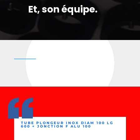
Et, son équipe.
TUBE PLONGEUR INOX DIAM 100 LG
600 + JONCTION F ALU 100